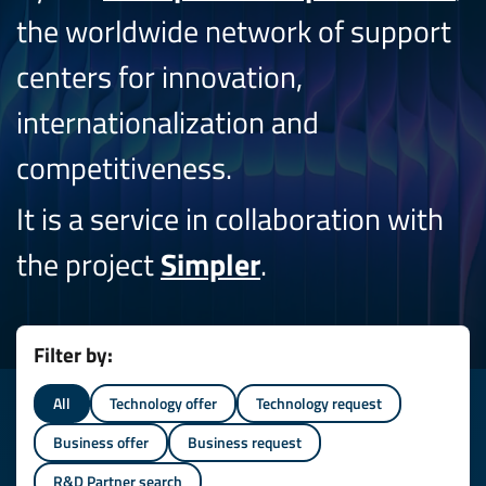
the worldwide network of support
centers for innovation,
internationalization and
competitiveness.
It is a service in collaboration with
the project
Simpler
.
Filter by:
All
Technology offer
Technology request
Business offer
Business request
R&D Partner search