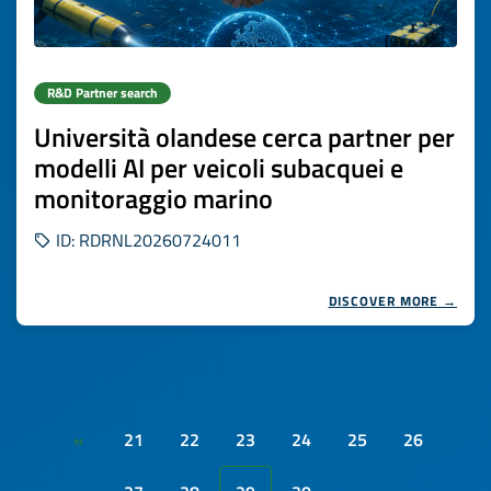
R&D Partner search
Università olandese cerca partner per
modelli AI per veicoli subacquei e
monitoraggio marino
ID: RDRNL20260724011
DISCOVER MORE →
21
22
23
24
25
26
«