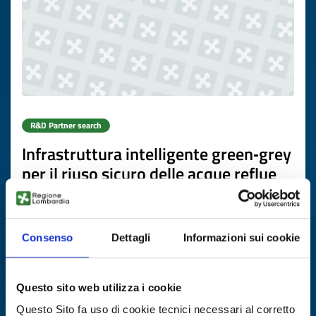
R&D Partner search
Infrastruttura intelligente green‑grey
per il riuso sicuro delle acque reflue
vitivinicole e agro‑alimentari
ID: RDRES20260505013
Consenso
Dettagli
Informazioni sui cookie
DISCOVER MORE →
Questo sito web utilizza i cookie
Expires on
15 settembre 2026
Questo Sito fa uso di cookie tecnici necessari al corretto