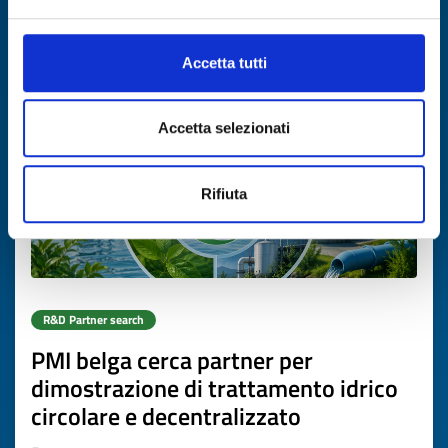
Expires on
31 agosto 2026
Accetta tutti
Accetta selezionati
Rifiuta
R&D Partner search
PMI belga cerca partner per
dimostrazione di trattamento idrico
circolare e decentralizzato