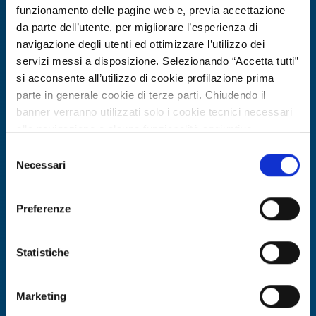
funzionamento delle pagine web e, previa accettazione
da parte dell’utente, per migliorare l’esperienza di
navigazione degli utenti ed ottimizzare l’utilizzo dei
servizi messi a disposizione. Selezionando “Accetta tutti”
si acconsente all’utilizzo di cookie profilazione prima
parte in generale cookie di terze parti. Chiudendo il
banner verranno utilizzati solo i cookie tecnici necessari
alla navigazione e alcune funzionalità aggiuntive
potrebbero non essere disponibili.
Selezione
Per conoscere i dettagli, consulta la nostra cookie policy.
Necessari
del
R&D Partner search
https://www.openinnovation.regione.lombardia.it/it/co
consenso
okie-policy
e la nostra privacy policy
PMI spagnola cerca partner per
Preferenze
https://www.openinnovation.regione.lombardia.it/it/pr
progetto Horizon Europe su droni per
ivacy-policy
emergenze
Statistiche
ID: RDRES20260508008
Marketing
DISCOVER MORE →