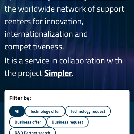
the worldwide network of support
centers for innovation,
internationalization and
competitiveness.
It is a service in collaboration with
the project
Simpler
.
Filter by:
All
Technology offer
Technology request
Business offer
Business request
R&D Partner search