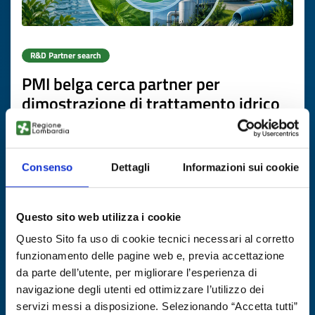
R&D Partner search
PMI belga cerca partner per
dimostrazione di trattamento idrico
circolare e decentralizzato
ID: RDRBE20260703004
Consenso
Dettagli
Informazioni sui cookie
DISCOVER MORE →
Questo sito web utilizza i cookie
Expires on
20 agosto 2026
Questo Sito fa uso di cookie tecnici necessari al corretto
funzionamento delle pagine web e, previa accettazione
da parte dell’utente, per migliorare l’esperienza di
navigazione degli utenti ed ottimizzare l’utilizzo dei
servizi messi a disposizione. Selezionando “Accetta tutti”