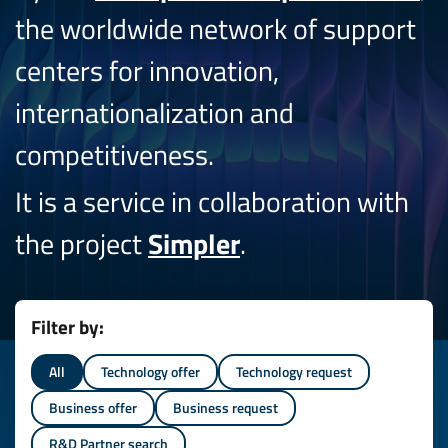
the worldwide network of support
centers for innovation,
internationalization and
competitiveness.
It is a service in collaboration with
the project
Simpler
.
Filter by:
All
Technology offer
Technology request
Business offer
Business request
R&D Partner search