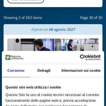
Showing 2 of 263 items
Page 30 of 30
Expires on
06 agosto 2027
Consenso
Dettagli
Informazioni sui cookie
Questo sito web utilizza i cookie
Business offer
Questo Sito fa uso di cookie tecnici necessari al corretto
Produttore spagnolo di sistemi
funzionamento delle pagine web e, previa accettazione