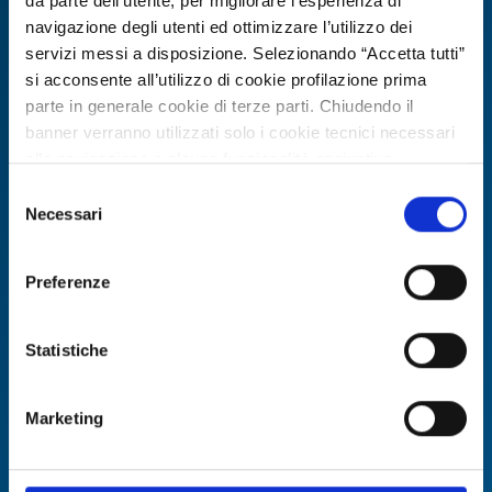
avanzati di purificazione dell’aria
da parte dell’utente, per migliorare l’esperienza di
cerca distributori
navigazione degli utenti ed ottimizzare l’utilizzo dei
servizi messi a disposizione. Selezionando “Accetta tutti”
ID: BOES20260311013
si acconsente all’utilizzo di cookie profilazione prima
parte in generale cookie di terze parti. Chiudendo il
banner verranno utilizzati solo i cookie tecnici necessari
DISCOVER MORE →
alla navigazione e alcune funzionalità aggiuntive
potrebbero non essere disponibili.
Selezione
Expires on
06 agosto 2027
Per conoscere i dettagli, consulta la nostra cookie policy.
Necessari
del
https://www.openinnovation.regione.lombardia.it/it/co
consenso
okie-policy
e la nostra privacy policy
Preferenze
https://www.openinnovation.regione.lombardia.it/it/pr
ivacy-policy
Statistiche
Marketing