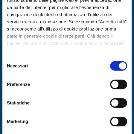
funzionamento delle pagine web e, previa accettazione
da parte dell’utente, per migliorare l’esperienza di
navigazione degli utenti ed ottimizzare l’utilizzo dei
servizi messi a disposizione. Selezionando “Accetta tutti”
si acconsente all’utilizzo di cookie profilazione prima
parte in generale cookie di terze parti. Chiudendo il
banner verranno utilizzati solo i cookie tecnici necessari
alla navigazione e alcune funzionalità aggiuntive
potrebbero non essere disponibili.
Selezione
Per conoscere i dettagli, consulta la nostra cookie policy.
Necessari
Business request
del
https://www.openinnovation.regione.lombardia.it/it/co
consenso
Azienda bulgara cerca fornitori di
okie-policy
e la nostra privacy policy
filamenti polimerici riciclati per
Preferenze
https://www.openinnovation.regione.lombardia.it/it/pr
stampa 3D
ivacy-policy
Statistiche
ID: BRBG20260330023
Marketing
DISCOVER MORE →