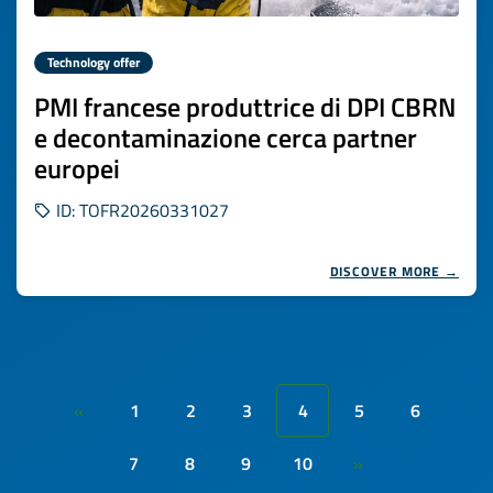
Technology offer
PMI francese produttrice di DPI CBRN
e decontaminazione cerca partner
europei
ID: TOFR20260331027
DISCOVER MORE →
1
2
3
4
5
6
«
7
8
9
10
»