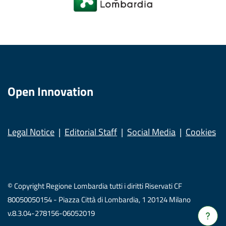
Open Innovation
Legal Notice
Editorial Staff
Social Media
Cookies
© Copyright Regione Lombardia tutti i diritti Riservati CF
80050050154 - Piazza Città di Lombardia, 1 20124 Milano
v.8.3.04-278156-06052019
Verrà