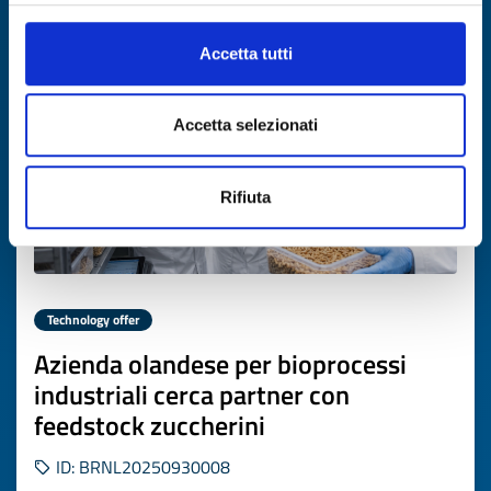
Expires on
13 aprile 2027
Accetta tutti
Accetta selezionati
Rifiuta
Technology offer
Azienda olandese per bioprocessi
industriali cerca partner con
feedstock zuccherini
ID: BRNL20250930008