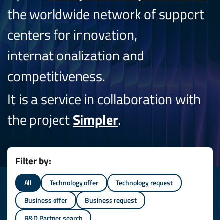
the worldwide network of support
centers for innovation,
internationalization and
competitiveness.
It is a service in collaboration with
the project
Simpler
.
Filter by:
All
Technology offer
Technology request
Business offer
Business request
R&D Partner search