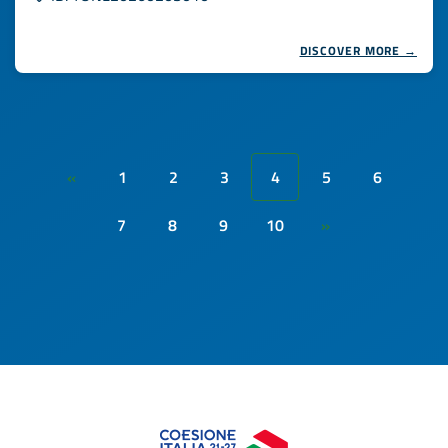
DISCOVER MORE →
1
2
3
4
5
6
«
7
8
9
10
»