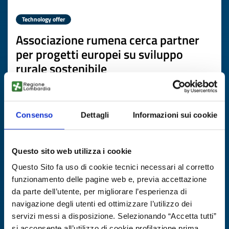
Technology offer
Associazione rumena cerca partner
per progetti europei su sviluppo
rurale sostenibile
ID: TORO20260706007
Consenso
Dettagli
Informazioni sui cookie
DISCOVER MORE →
Expires on
20 agosto 2026
Questo sito web utilizza i cookie
Questo Sito fa uso di cookie tecnici necessari al corretto
funzionamento delle pagine web e, previa accettazione
da parte dell’utente, per migliorare l’esperienza di
navigazione degli utenti ed ottimizzare l’utilizzo dei
servizi messi a disposizione. Selezionando “Accetta tutti”
si acconsente all’utilizzo di cookie profilazione prima