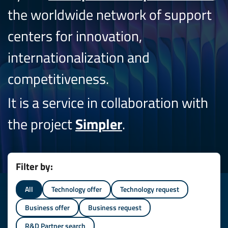
the worldwide network of support
centers for innovation,
internationalization and
competitiveness.
It is a service in collaboration with
the project
Simpler
.
Filter by:
All
Technology offer
Technology request
Business offer
Business request
R&D Partner search