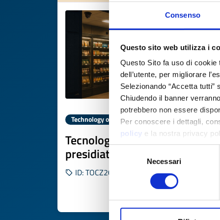
Consenso
Questo sito web utilizza i c
Questo Sito fa uso di cookie 
dell’utente, per migliorare l’
Selezionando “Accetta tutti” s
Chiudendo il banner verranno u
potrebbero non essere disponi
Technology offer
Per conoscere i dettagli, con
policy
e la nostra privacy po
Tecnologia per negozi non
presidiati h24
Selezione
Necessari
del
ID: TOCZ20250821003
consenso
DISCOVER MORE 