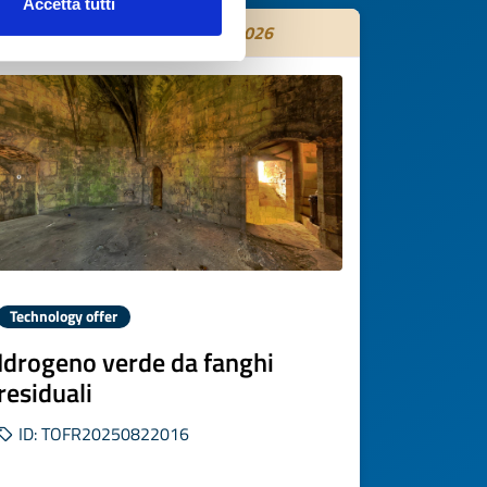
Accetta tutti
Expires on
31 ottobre 2026
Technology offer
Idrogeno verde da fanghi
residuali
ID: TOFR20250822016