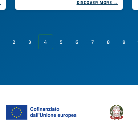
→
DISCOVER MORE →
2
3
4
5
6
7
8
9