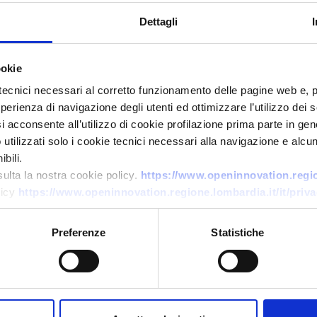
Dettagli
ookie
tecnici necessari al corretto funzionamento delle pagine web e, 
esperienza di navigazione degli utenti ed ottimizzare l’utilizzo dei
i acconsente all’utilizzo di cookie profilazione prima parte in gene
tilizzati solo i cookie tecnici necessari alla navigazione e alcun
bili.
Technology offer
sulta la nostra cookie policy.
https://www.openinnovation.region
licy
https://www.openinnovation.regione.lombardia.it/it/priva
Nanomateriali per produzione
di idrogeno verde
Preferenze
Statistiche
ID: TODE20250731010
→
DISCOVER MORE →