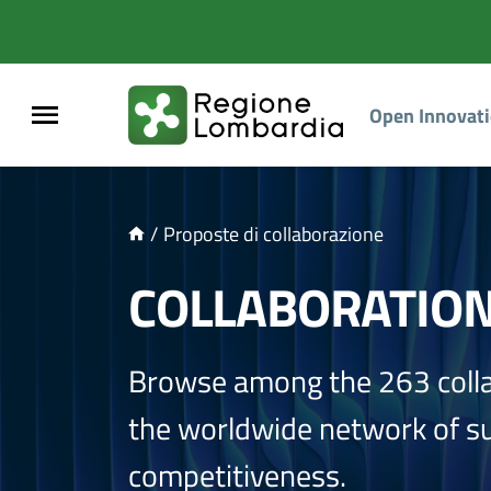
NTENUTO PRINCIPALE
Open Innovat
/
Proposte di collaborazione
COLLABORATIO
Browse among the 263 coll
the worldwide network of sup
competitiveness.