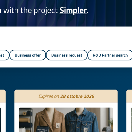
on with the project
Simpler
.
est
Business offer
Business request
R&D Partner search
Expires on
28 ottobre 2026