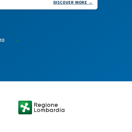
DISCOVER MORE →
10
»