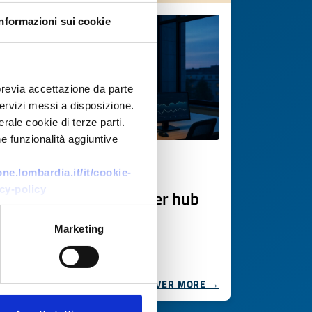
Informazioni sui cookie
previa accettazione da parte
 servizi messi a disposizione.
rale cookie di terze parti.
e funzionalità aggiuntive
Technology offer
e.lombardia.it/it/cookie-
cy-policy
Piattaforma digitale per hub
energetici
Marketing
ID: TOES20250805017
DISCOVER MORE →