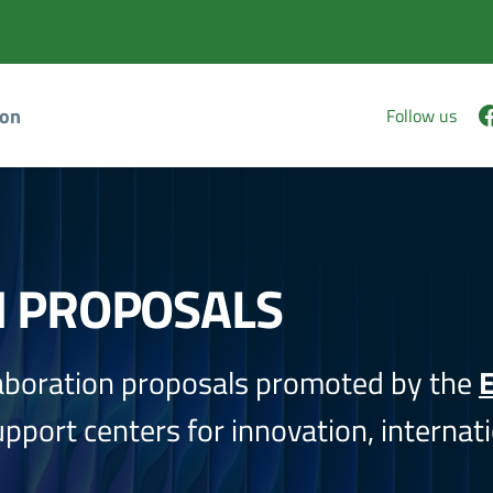
ion
Follow us
N PROPOSALS
aboration proposals promoted by the
E
port centers for innovation, internati