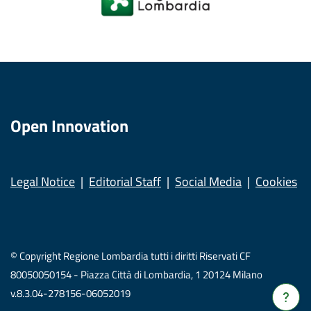
Open Innovation
Legal Notice
Editorial Staff
Social Media
Cookies
© Copyright Regione Lombardia tutti i diritti Riservati CF
80050050154 - Piazza Città di Lombardia, 1 20124 Milano
v.8.3.04-278156-06052019
Verrà