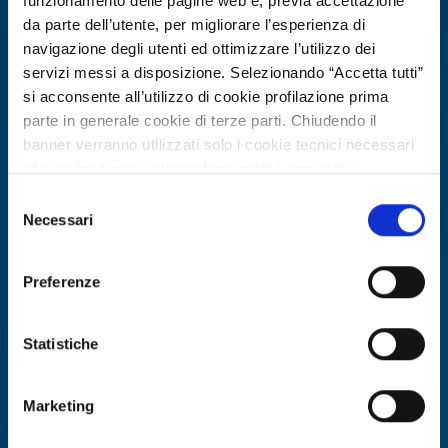
funzionamento delle pagine web e, previa accettazione
da parte dell’utente, per migliorare l’esperienza di
navigazione degli utenti ed ottimizzare l’utilizzo dei
servizi messi a disposizione. Selezionando “Accetta tutti”
si acconsente all’utilizzo di cookie profilazione prima
parte in generale cookie di terze parti. Chiudendo il
banner verranno utilizzati solo i cookie tecnici necessari
alla navigazione e alcune funzionalità aggiuntive
potrebbero non essere disponibili.
Selezione
Per conoscere i dettagli, consulta la nostra cookie policy.
Necessari
Technology offer
del
https://www.openinnovation.regione.lombardia.it/it/co
consenso
Scale-up tedesca offre Climate
okie-policy
e la nostra privacy policy
Butter: ingrediente cosmetico da
Preferenze
https://www.openinnovation.regione.lombardia.it/it/pr
fermentazione sostenibile
ivacy-policy
Statistiche
ID: TODE20260508015
Marketing
DISCOVER MORE →