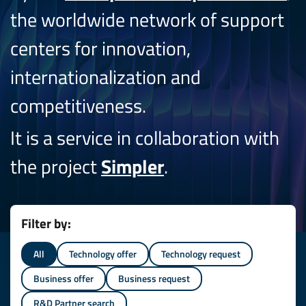
the worldwide network of support
centers for innovation,
internationalization and
competitiveness.
It is a service in collaboration with
the project
Simpler
.
Filter by:
All
Technology offer
Technology request
Business offer
Business request
R&D Partner search