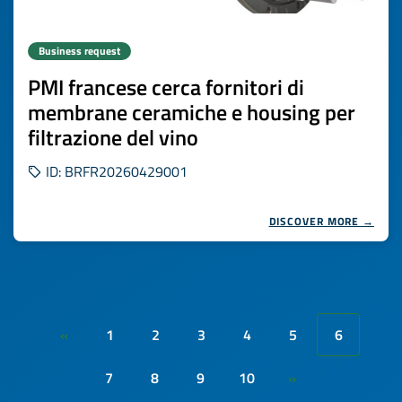
Business request
PMI francese cerca fornitori di
membrane ceramiche e housing per
filtrazione del vino
ID: BRFR20260429001
DISCOVER MORE →
1
2
3
4
5
6
«
7
8
9
10
»