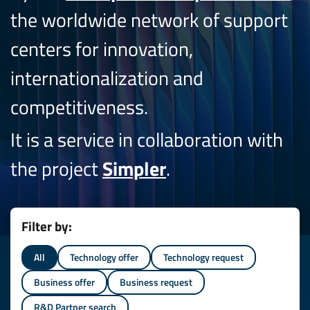
the worldwide network of support
centers for innovation,
internationalization and
competitiveness.
It is a service in collaboration with
the project
Simpler
.
Filter by:
All
Technology offer
Technology request
Business offer
Business request
R&D Partner search