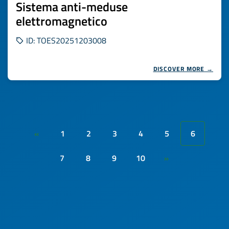
Sistema anti-meduse
elettromagnetico
ID: TOES20251203008
DISCOVER MORE →
1
2
3
4
5
6
«
7
8
9
10
»