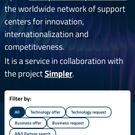
the worldwide network of support
centers for innovation,
internationalization and
competitiveness.
It is a service in collaboration with
the project
Simpler
.
Filter by:
All
Technology offer
Technology request
Business offer
Business request
R&D Partner search