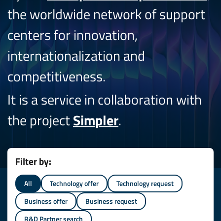
the worldwide network of support
centers for innovation,
internationalization and
competitiveness.
It is a service in collaboration with
the project
Simpler
.
Filter by:
All
Technology offer
Technology request
Business offer
Business request
R&D Partner search