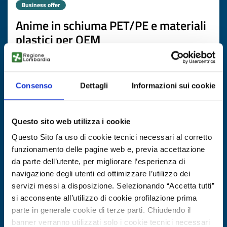
Business offer
Anime in schiuma PET/PE e materiali
plastici per OEM
dell’eolico/fotovoltaico/accumulo
ID: BOPL20251024010
Consenso
Dettagli
Informazioni sui cookie
DISCOVER MORE →
Questo sito web utilizza i cookie
Expires on
13 novembre 2026
Questo Sito fa uso di cookie tecnici necessari al corretto
funzionamento delle pagine web e, previa accettazione
da parte dell’utente, per migliorare l’esperienza di
navigazione degli utenti ed ottimizzare l’utilizzo dei
servizi messi a disposizione. Selezionando “Accetta tutti”
si acconsente all’utilizzo di cookie profilazione prima
parte in generale cookie di terze parti. Chiudendo il
banner verranno utilizzati solo i cookie tecnici necessari