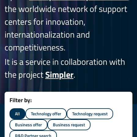
the worldwide network of support
centers for innovation,
internationalization and
competitiveness.
It is a service in collaboration with
the project
Simpler
.
Filter by:
All
Technology offer
Technology request
Business offer
Business request
R&D Partner search