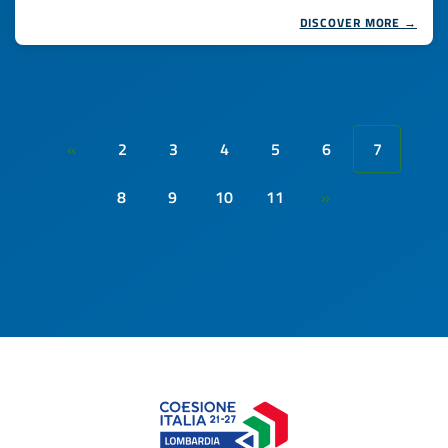
DISCOVER MORE →
2
3
4
5
6
7
«
8
9
10
11
»