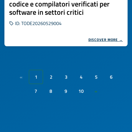
codice e compilatori verificati per
software in settori critici
ID: TODE20260529004
DISCOVER MORE →
1
2
3
4
5
6
«
7
8
9
10
»