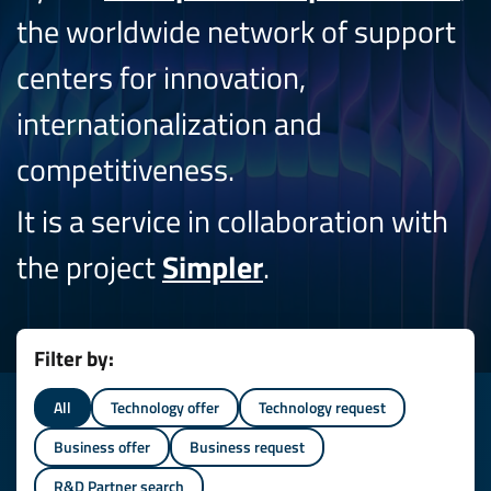
the worldwide network of support
centers for innovation,
internationalization and
competitiveness.
It is a service in collaboration with
the project
Simpler
.
Filter by:
All
Technology offer
Technology request
Business offer
Business request
R&D Partner search