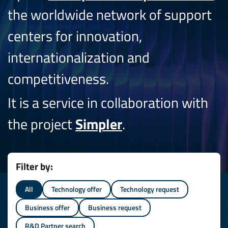
the worldwide network of support
centers for innovation,
internationalization and
competitiveness.
It is a service in collaboration with
the project
Simpler
.
Filter by:
All
Technology offer
Technology request
Business offer
Business request
R&D Partner search