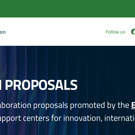
ion
Follow us
N PROPOSALS
aboration proposals promoted by the
E
port centers for innovation, internati