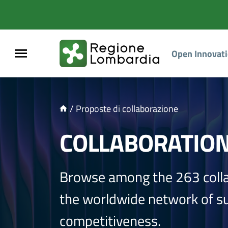
NTENUTO PRINCIPALE
Open Innovat
/
Proposte di collaborazione
COLLABORATIO
Browse among the 263 coll
the worldwide network of sup
competitiveness.