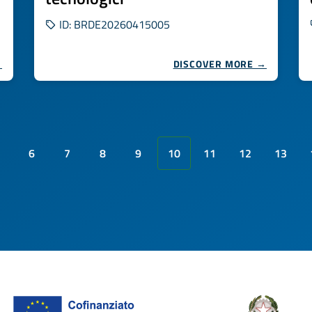
ID: BRDE20260415005
→
DISCOVER MORE →
6
7
8
9
10
11
12
13