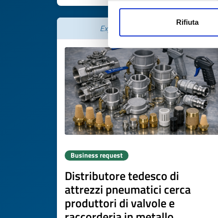
Rifiuta
Expires on
16 luglio 2027
Business request
Distributore tedesco di
attrezzi pneumatici cerca
produttori di valvole e
raccorderia in metallo