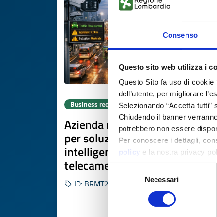
Consenso
Questo sito web utilizza i c
Questo Sito fa uso di cookie 
dell’utente, per migliorare l’
Business request
Selezionando “Accetta tutti” s
Chiudendo il banner verranno u
Azienda maltese cerca partner
potrebbero non essere disponi
per soluzione di mobilità
Per conoscere i dettagli, con
intelligente basata su
policy
e la nostra privacy po
telecamere
Selezione
Necessari
del
ID: BRMT20260504027
consenso
DISCOVER MORE 