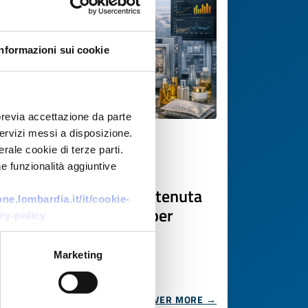
Informazioni sui cookie
previa accettazione da parte
 servizi messi a disposizione.
Business request
rale cookie di terze parti.
e funzionalità aggiuntive
Azienda polacca cerca
laboratorio per test di tenuta
e.lombardia.it/it/cookie-
packaging cosmetico per
cy-policy
trasporto aereo
Marketing
ID: BRPL20260416007
DISCOVER MORE →