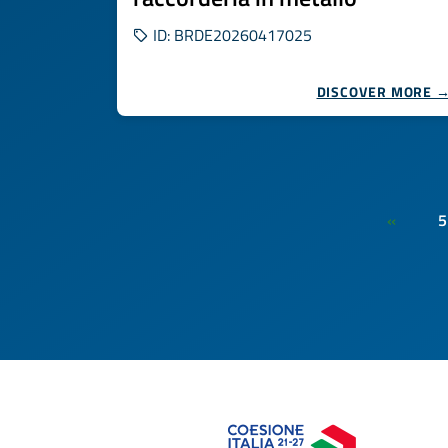
ID: BRDE20260417025
DISCOVER MORE 
5
«