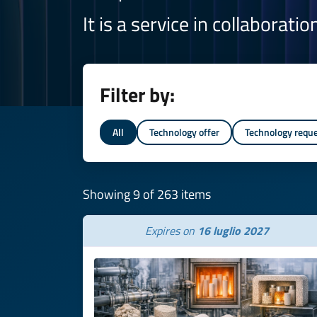
It is a service in collaborati
Filter by:
All
Technology offer
Technology requ
Showing 9 of 263 items
Expires on
16 luglio 2027