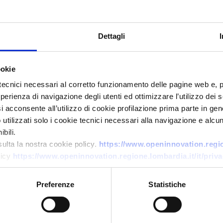
Dettagli
ookie
tecnici necessari al corretto funzionamento delle pagine web e, 
esperienza di navigazione degli utenti ed ottimizzare l’utilizzo dei
Business request
i acconsente all’utilizzo di cookie profilazione prima parte in gene
tilizzati solo i cookie tecnici necessari alla navigazione e alcun
Biotech tedesca cerca fornitori
bili.
di acidi organici bio-based
sulta la nostra cookie policy.
https://www.openinnovation.region
vegani per cosmetica
licy
https://www.openinnovation.regione.lombardia.it/it/priva
ID: BRDE20260508023
Preferenze
Statistiche
→
DISCOVER MORE →