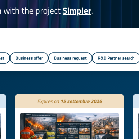
on with the project
Simpler
.
est
Business offer
Business request
R&D Partner search
Expires on
15 settembre 2026