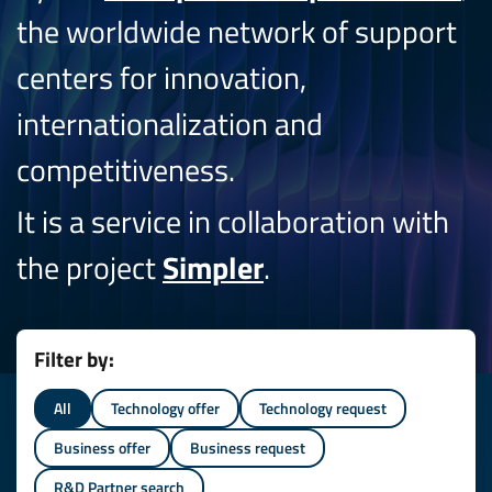
the worldwide network of support
centers for innovation,
internationalization and
competitiveness.
It is a service in collaboration with
the project
Simpler
.
Filter by:
All
Technology offer
Technology request
Business offer
Business request
R&D Partner search