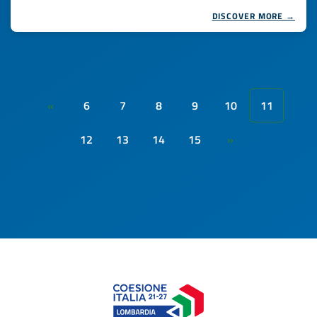
DISCOVER MORE →
6
7
8
9
10
11
«
12
13
14
15
»