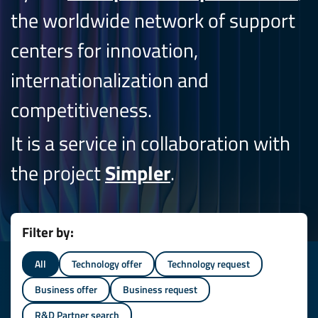
the worldwide network of support
centers for innovation,
internationalization and
competitiveness.
It is a service in collaboration with
the project
Simpler
.
Filter by:
All
Technology offer
Technology request
Business offer
Business request
R&D Partner search