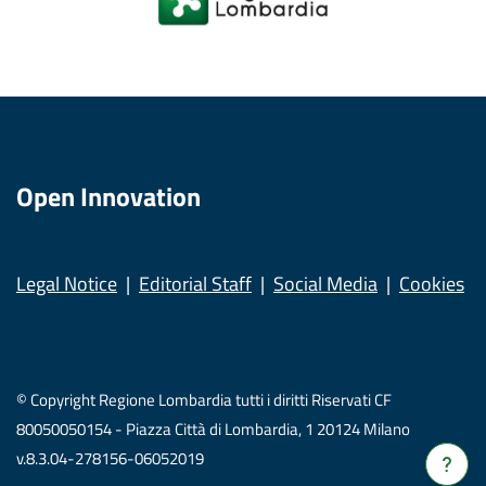
Open Innovation
Legal Notice
Editorial Staff
Social Media
Cookies
© Copyright Regione Lombardia tutti i diritti Riservati CF
80050050154 - Piazza Città di Lombardia, 1 20124 Milano
v.8.3.04-278156-06052019
Verrà