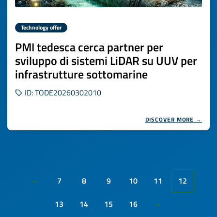
Technology offer
PMI tedesca cerca partner per
sviluppo di sistemi LiDAR su UUV per
infrastrutture sottomarine
ID: TODE20260302010
DISCOVER MORE →
7
8
9
10
11
12
«
13
14
15
16
»