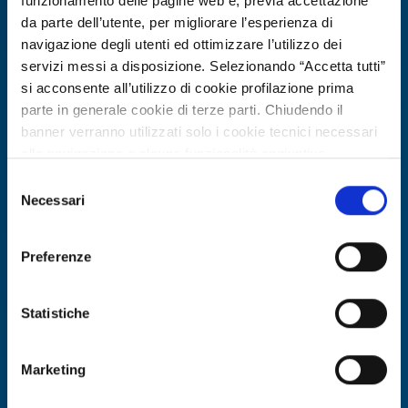
funzionamento delle pagine web e, previa accettazione
da parte dell’utente, per migliorare l’esperienza di
navigazione degli utenti ed ottimizzare l’utilizzo dei
servizi messi a disposizione. Selezionando “Accetta tutti”
si acconsente all’utilizzo di cookie profilazione prima
parte in generale cookie di terze parti. Chiudendo il
banner verranno utilizzati solo i cookie tecnici necessari
alla navigazione e alcune funzionalità aggiuntive
potrebbero non essere disponibili.
Selezione
Per conoscere i dettagli, consulta la nostra cookie policy.
Necessari
Technology offer
del
https://www.openinnovation.regione.lombardia.it/it/co
consenso
Startup tedesca offre adesivi
okie-policy
e la nostra privacy policy
sostenibili a base proteica per legno e
Preferenze
https://www.openinnovation.regione.lombardia.it/it/pr
packaging
ivacy-policy
Statistiche
ID: TODE20260331024
Marketing
DISCOVER MORE →