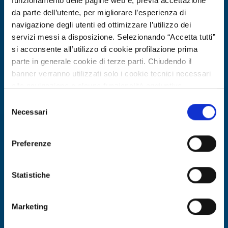
funzionamento delle pagine web e, previa accettazione
Expires on
26 febbraio 2027
da parte dell’utente, per migliorare l’esperienza di
navigazione degli utenti ed ottimizzare l’utilizzo dei
servizi messi a disposizione. Selezionando “Accetta tutti”
si acconsente all’utilizzo di cookie profilazione prima
parte in generale cookie di terze parti. Chiudendo il
banner verranno utilizzati solo i cookie tecnici necessari
alla navigazione e alcune funzionalità aggiuntive
potrebbero non essere disponibili.
Selezione
Per conoscere i dettagli, consulta la nostra cookie policy.
Necessari
del
https://www.openinnovation.regione.lombardia.it/it/co
consenso
okie-policy
e la nostra privacy policy
Business offer
Preferenze
https://www.openinnovation.regione.lombardia.it/it/pr
Produttore tessile UK offre sviluppo
ivacy-policy
prodotto e fabbricazione su misura
Statistiche
ID: BOGB20251119010
Marketing
DISCOVER MORE →