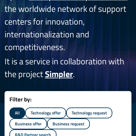
the worldwide network of support
centers for innovation,
internationalization and
competitiveness.
It is a service in collaboration with
the project
Simpler
.
Filter by:
All
Technology offer
Technology request
Business offer
Business request
R&D Partner search