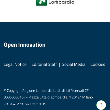
Open Innovation
Legal Notice
Editorial Staff
Social Media
Cookies
© Copyright Regione Lombardia tutti i diritti Riservati CF
80050050154 - Piazza Città di Lombardia, 1 20124 Milano
v.8.3.04-278156-06052019
Verrà