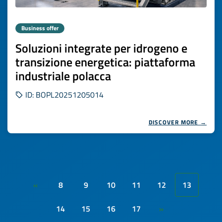
Business offer
Soluzioni integrate per idrogeno e
transizione energetica: piattaforma
industriale polacca
ID: BOPL20251205014
DISCOVER MORE →
8
9
10
11
12
13
«
14
15
16
17
»