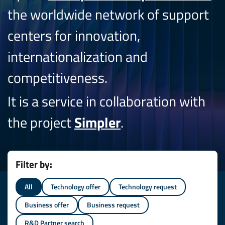
the worldwide network of support
centers for innovation,
internationalization and
competitiveness.
It is a service in collaboration with
the project
Simpler
.
Filter by:
All
Technology offer
Technology request
Business offer
Business request
R&D Partner search