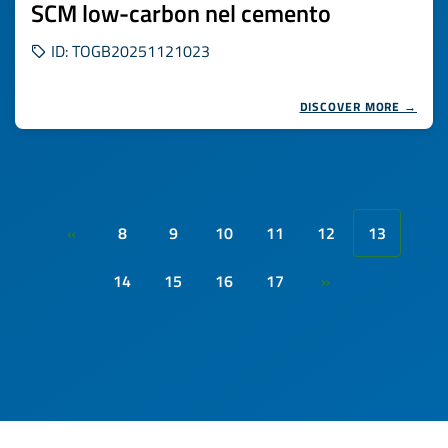
SCM low-carbon nel cemento
ID: TOGB20251121023
DISCOVER MORE →
8
9
10
11
12
13
«
14
15
16
17
»