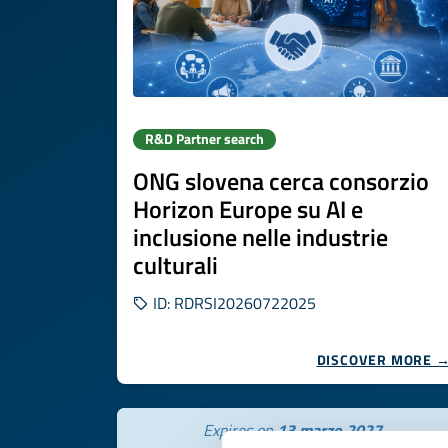
R&D Partner search
ONG slovena cerca consorzio
Horizon Europe su AI e
inclusione nelle industrie
culturali
ID: RDRSI20260722025
DISCOVER MORE 
Expires on
13 marzo 2027