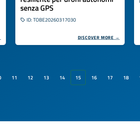
senza GPS
ID: TOBE20260317030
→
DISCOVER MORE →
0
11
12
13
14
15
16
17
18