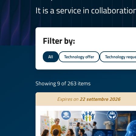
It is a service in collaborati
Filter by:
All
Technology offer
Technology requ
Showing 9 of 263 items
Expires on
22 settembre 2026