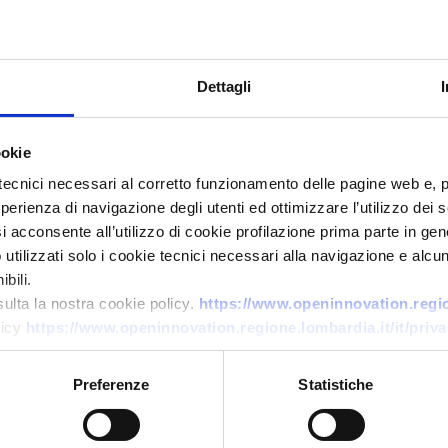
Dettagli
ookie
tecnici necessari al corretto funzionamento delle pagine web e, 
esperienza di navigazione degli utenti ed ottimizzare l’utilizzo dei
i acconsente all’utilizzo di cookie profilazione prima parte in gene
Technology offer
tilizzati solo i cookie tecnici necessari alla navigazione e alcun
PMI austriaca offre in licenza
bili.
tecnologia brevettata per
sulta la nostra cookie policy.
https://www.openinnovation.region
licy
https://www.openinnovation.regione.lombardia.it/it/priva
ombrelloni bionici leggeri e
sostenibili
Preferenze
Statistiche
ID: TOAT20260422013