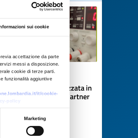
Informazioni sui cookie
previa accettazione da parte
 servizi messi a disposizione.
rale cookie di terze parti.
Technology offer
e funzionalità aggiuntive
PMI austriaca specializzata in
test di batterie cerca partner
e.lombardia.it/it/cookie-
cy-policy
per progetti R&S
transnazionali
Marketing
ID: TOAT20260422017