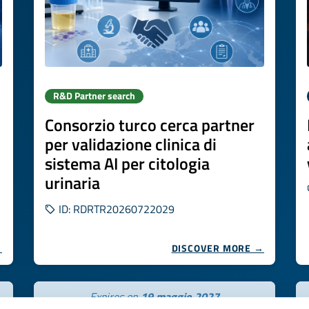
R&D Partner search
Consorzio turco cerca partner
per validazione clinica di
sistema AI per citologia
urinaria
ID: RDRTR20260722029
→
DISCOVER MORE →
Expires on
19 maggio 2027