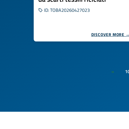
ID: TOBA20260427023
DISCOVER MORE 
1
«