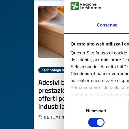
Consenso
Questo sito web utilizza i c
Questo Sito fa uso di cookie 
dell’utente, per migliorare l’
Selezionando “Accetta tutti” s
Technology offer
Chiudendo il banner verranno u
Adesivi bio-based ad alte
potrebbero non essere disponi
prestazioni da lignosolfonati
Per conoscere i dettagli, con
policy
e la nostra privacy po
offerti per co-sviluppo
industriale
Selezione
Necessari
del
ID: TOAT20260226018
consenso