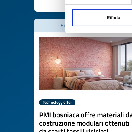
DISCOVER MORE 
Rifiuta
Expires on
07 luglio 2027
Technology offer
PMI bosniaca offre materiali d
costruzione modulari ottenuti
da scarti tessili riciclati