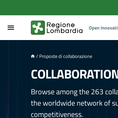
NTENUTO PRINCIPALE
Open Innovat
/
Proposte di collaborazione
COLLABORATIO
Browse among the 263 coll
the worldwide network of sup
competitiveness.