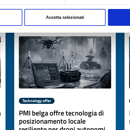
→
DISCOVER MORE →
Accetta selezionati
Expires on
02 aprile 2027
Technology offer
a
PMI belga offre tecnologia di
posizionamento locale
resiliente per droni autonomi