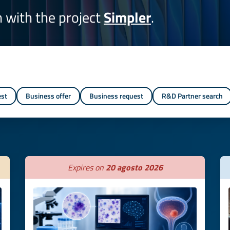
on with the project
Simpler
.
est
Business offer
Business request
R&D Partner search
Expires on
20 agosto 2026