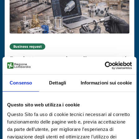
Business request
Produttore macedone di componenti
CNC cerca partner strategici e clienti
ID: BRMK20251124006
Consenso
Dettagli
Informazioni sui cookie
DISCOVER MORE →
Questo sito web utilizza i cookie
Questo Sito fa uso di cookie tecnici necessari al corretto
Expires on
21 novembre 2026
funzionamento delle pagine web e, previa accettazione
da parte dell’utente, per migliorare l’esperienza di
navigazione degli utenti ed ottimizzare l’utilizzo dei