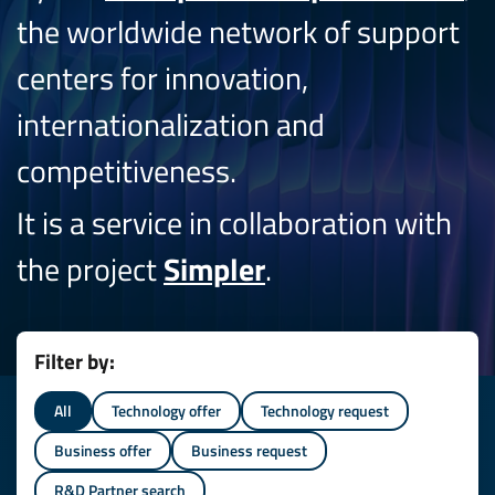
the worldwide network of support
centers for innovation,
internationalization and
competitiveness.
It is a service in collaboration with
the project
Simpler
.
Filter by:
All
Technology offer
Technology request
Business offer
Business request
R&D Partner search