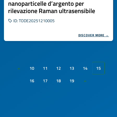
nanoparticelle d’argento per
rilevazione Raman ultrasensibile
ID: TODE20251210005
DISCOVER MORE →
10
11
12
13
14
15
«
16
17
18
19
»