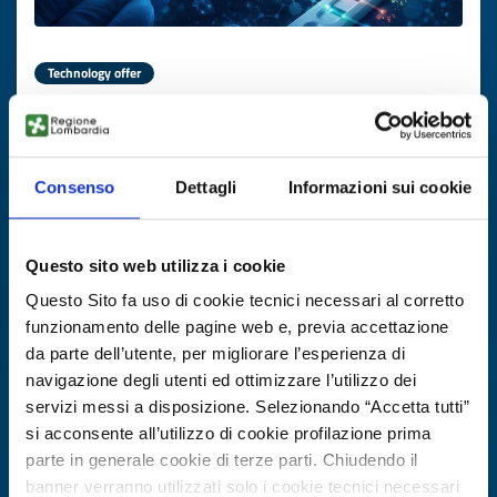
Technology offer
Nanoparticelle fluorescenti TR
ID: TOFR20250620002
Consenso
Dettagli
Informazioni sui cookie
DISCOVER MORE →
Questo sito web utilizza i cookie
Expires on
30 gennaio 2027
Questo Sito fa uso di cookie tecnici necessari al corretto
funzionamento delle pagine web e, previa accettazione
da parte dell’utente, per migliorare l’esperienza di
navigazione degli utenti ed ottimizzare l’utilizzo dei
servizi messi a disposizione. Selezionando “Accetta tutti”
si acconsente all’utilizzo di cookie profilazione prima
parte in generale cookie di terze parti. Chiudendo il
banner verranno utilizzati solo i cookie tecnici necessari