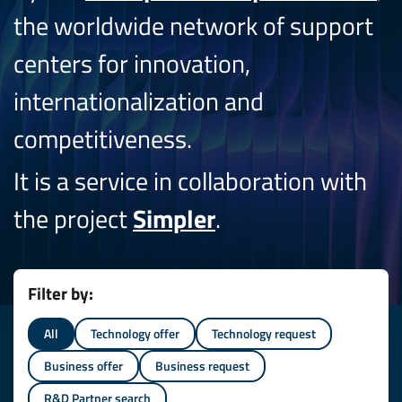
the worldwide network of support
centers for innovation,
internationalization and
competitiveness.
It is a service in collaboration with
the project
Simpler
.
Filter by:
All
Technology offer
Technology request
Business offer
Business request
R&D Partner search