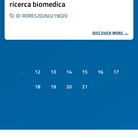
ricerca biomedica
ID: RDRES20260219020
DISCOVER MORE →
12
13
14
15
16
17
«
18
19
20
21
»