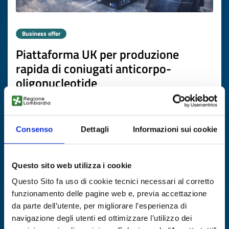
Business offer
Piattaforma UK per produzione
rapida di coniugati anticorpo-
oligonucleotide
ID: BOGB20251120010
Consenso
Dettagli
Informazioni sui cookie
DISCOVER MORE →
Expires on
26 febbraio 2027
Questo sito web utilizza i cookie
Questo Sito fa uso di cookie tecnici necessari al corretto
funzionamento delle pagine web e, previa accettazione
da parte dell’utente, per migliorare l’esperienza di
navigazione degli utenti ed ottimizzare l’utilizzo dei