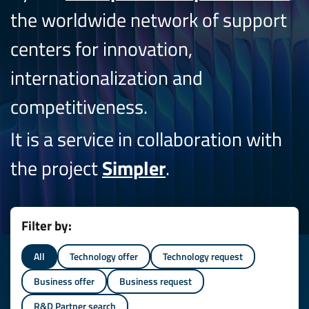
the worldwide network of support
centers for innovation,
internationalization and
competitiveness.
It is a service in collaboration with
the project
Simpler
.
Filter by:
All
Technology offer
Technology request
Business offer
Business request
R&D Partner search