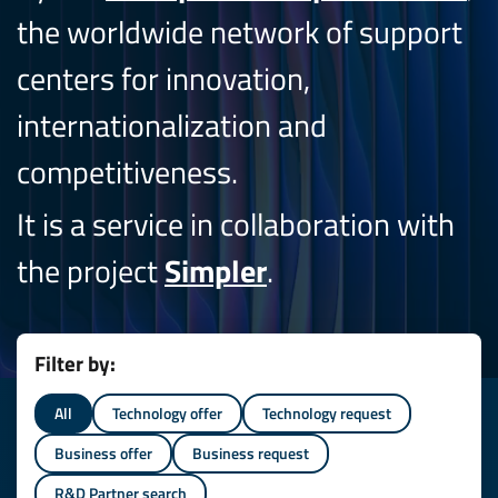
the worldwide network of support
centers for innovation,
internationalization and
competitiveness.
It is a service in collaboration with
the project
Simpler
.
Filter by:
All
Technology offer
Technology request
Business offer
Business request
R&D Partner search