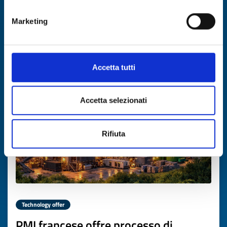
ID: TOGR20260302013
Marketing
DISCOVER MORE →
Accetta tutti
Expires on
12 marzo 2027
Accetta selezionati
Rifiuta
Technology offer
PMI francese offre processo di