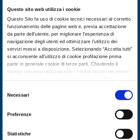
Questo sito web utilizza i cookie
Expires on
12 marzo 2027
Questo Sito fa uso di cookie tecnici necessari al corretto
funzionamento delle pagine web e, previa accettazione
da parte dell’utente, per migliorare l’esperienza di
navigazione degli utenti ed ottimizzare l’utilizzo dei
servizi messi a disposizione. Selezionando “Accetta tutti”
si acconsente all’utilizzo di cookie profilazione prima
parte in generale cookie di terze parti. Chiudendo il
banner verranno utilizzati solo i cookie tecnici necessari
alla navigazione e alcune funzionalità aggiuntive
potrebbero non essere disponibili.
Selezione
Per conoscere i dettagli, consulta la nostra cookie policy.
Necessari
Technology offer
del
https://www.openinnovation.regione.lombardia.it/it/co
consenso
Azienda deep-tech greca
okie-policy
e la nostra privacy policy
sviluppatrice di soluzioni per mobilità
Preferenze
https://www.openinnovation.regione.lombardia.it/it/pr
autonoma e edge-AI cerca partner
ivacy-policy
per deployment e cooperazione R&D
Statistiche