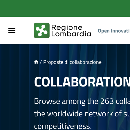
NTENUTO PRINCIPALE
Open Innovat
/
Proposte di collaborazione
COLLABORATIO
Browse among the 263 coll
the worldwide network of sup
competitiveness.