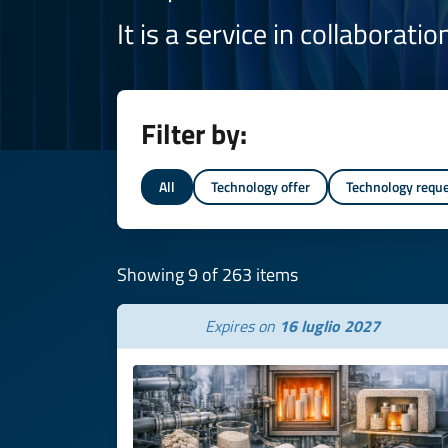
It is a service in collaborati
Filter by:
All
Technology offer
Technology requ
Showing 9 of 263 items
Expires on
16 luglio 2027