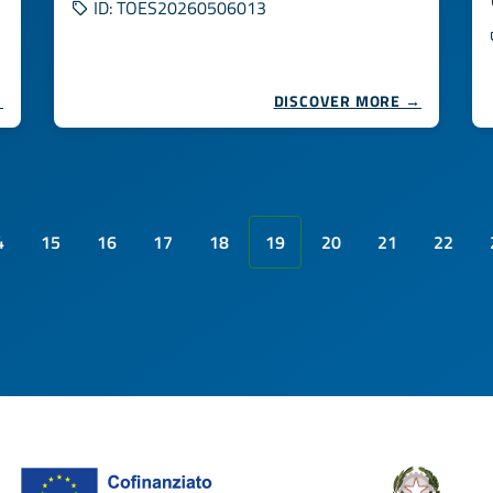
ID: TOES20260506013
→
DISCOVER MORE →
4
15
16
17
18
19
20
21
22