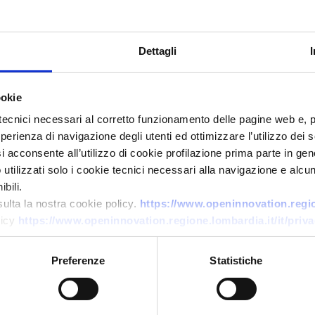
Dettagli
ookie
tecnici necessari al corretto funzionamento delle pagine web e, 
esperienza di navigazione degli utenti ed ottimizzare l’utilizzo dei
Technology offer
i acconsente all’utilizzo di cookie profilazione prima parte in gene
tilizzati solo i cookie tecnici necessari alla navigazione e alcun
Azienda spagnola offre
bili.
engineering energetico, digital
sulta la nostra cookie policy.
https://www.openinnovation.region
twin e strumenti EPC-SRI per
licy
https://www.openinnovation.regione.lombardia.it/it/priva
edifici
Preferenze
Statistiche
ID: TOES20260427010
→
DISCOVER MORE →