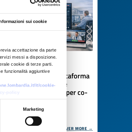
Informazioni sui cookie
previa accettazione da parte
 servizi messi a disposizione.
Technology offer
rale cookie di terze parti.
e funzionalità aggiuntive
PMI cipriota offre piattaforma
EHR modulare con IA e
e.lombardia.it/it/cookie-
interoperabilità EHDS per co-
cy-policy
sviluppo
Marketing
ID: TOCY20260416005
DISCOVER MORE →