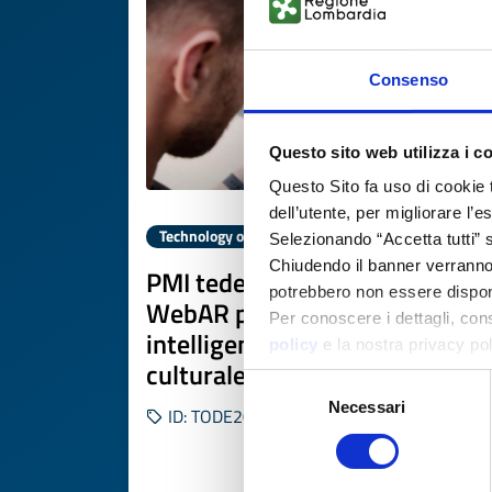
Consenso
Questo sito web utilizza i c
Questo Sito fa uso di cookie 
dell’utente, per migliorare l’
Technology offer
Selezionando “Accetta tutti” s
Chiudendo il banner verranno u
PMI tedesca offre piattaforma
potrebbero non essere disponi
WebAR per turismo
Per conoscere i dettagli, con
intelligente e patrimonio
policy
e la nostra privacy po
culturale
Selezione
Necessari
del
ID: TODE20260417001
consenso
DISCOVER MORE 