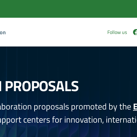
ion
Follow us
N PROPOSALS
aboration proposals promoted by the
E
port centers for innovation, internati