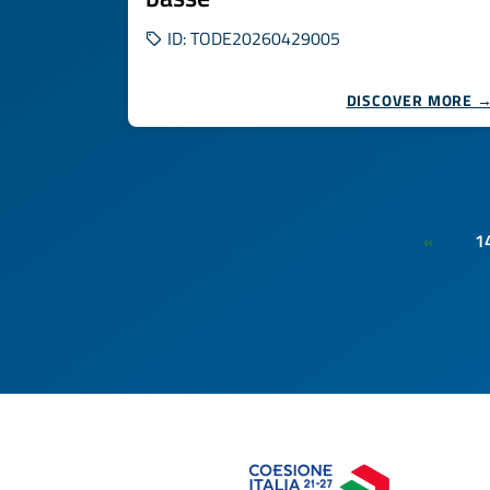
ID: TODE20260429005
DISCOVER MORE 
1
«