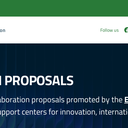
ion
Follow us
N PROPOSALS
aboration proposals promoted by the
E
port centers for innovation, internati