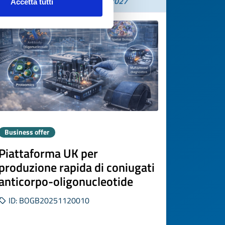
Expires on
25 febbraio 2027
Accetta tutti
Business offer
Piattaforma UK per
produzione rapida di coniugati
anticorpo-oligonucleotide
ID: BOGB20251120010