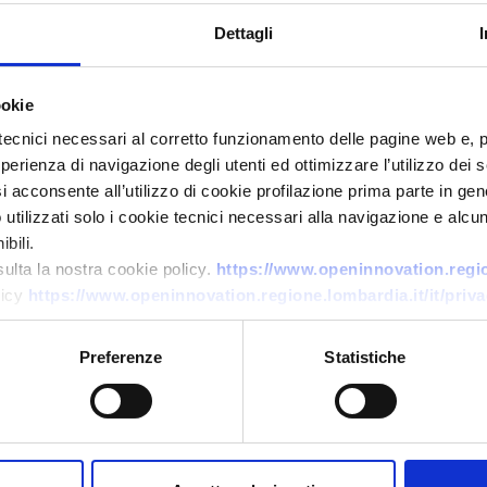
Dettagli
ookie
tecnici necessari al corretto funzionamento delle pagine web e, 
esperienza di navigazione degli utenti ed ottimizzare l’utilizzo dei
i acconsente all’utilizzo di cookie profilazione prima parte in gene
Business offer
tilizzati solo i cookie tecnici necessari alla navigazione e alcun
Diagnostica molecolare
bili.
isoterma ultrarapida (EXPAR)
sulta la nostra cookie policy.
https://www.openinnovation.region
licy
https://www.openinnovation.regione.lombardia.it/it/priva
ID: BOGB20251022025
Preferenze
Statistiche
→
DISCOVER MORE →