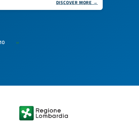
DISCOVER MORE →
10
»