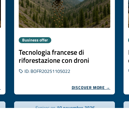
Business offer
Tecnologia francese di
riforestazione con droni
ID: BOFR20251105022
→
DISCOVER MORE →
Expires on
10 novembre 2026