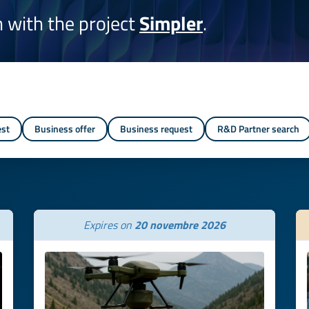
on with the project
Simpler
.
est
Business offer
Business request
R&D Partner search
Expires on
20 novembre 2026