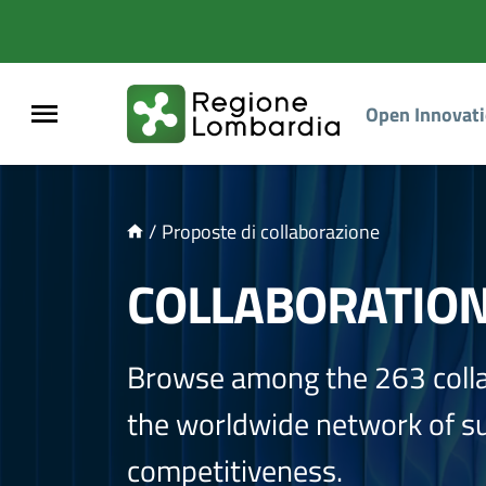
NTENUTO PRINCIPALE
Open Innovat
/
Proposte di collaborazione
COLLABORATIO
Browse among the 263 coll
the worldwide network of sup
competitiveness.