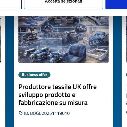
Expires on
26 febbraio 2027
Accetta selezionati
Business offer
Produttore tessile UK offre
sviluppo prodotto e
fabbricazione su misura
ID: BOGB20251119010