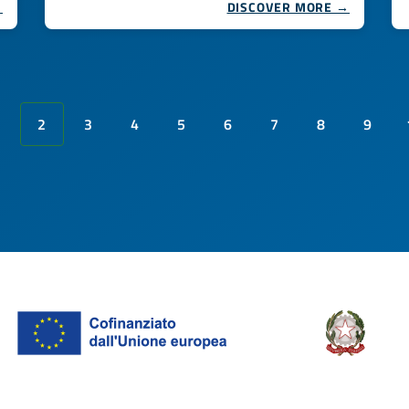
→
DISCOVER MORE →
2
3
4
5
6
7
8
9