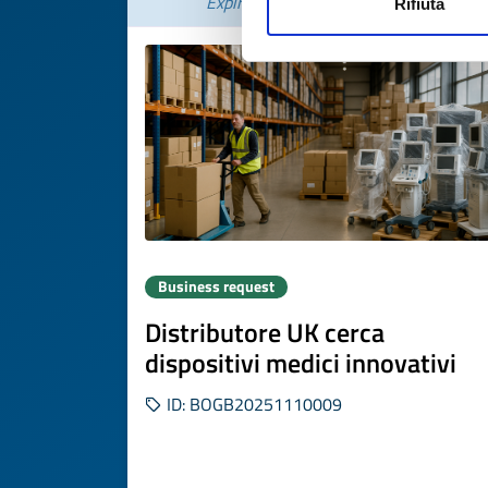
Expires on
17 novembre 2026
Rifiuta
Business request
Distributore UK cerca
dispositivi medici innovativi
ID: BOGB20251110009