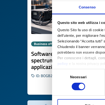
Consenso
Questo sito web utilizza i c
Questo Sito fa uso di cookie 
dell’utente, per migliorare l’
Selezionando “Accetta tutti” s
Business offer
Chiudendo il banner verranno u
Software Defined Radio e
potrebbero non essere disponi
spectrum sensing per
Per conoscere i dettagli, con
policy
e la nostra privacy po
applicazioni nella difesa
Selezione
ID: BOGB20250901018
Necessari
del
consenso
DISCOVER MORE 