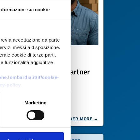
Informazioni sui cookie
previa accettazione da parte
 servizi messi a disposizione.
rale cookie di terze parti.
Business offer
e funzionalità aggiuntive
Produttore UK cerca partner
per prodotti africani
e.lombardia.it/it/cookie-
cy-policy
ID: BOGB20251103018
Marketing
DISCOVER MORE →