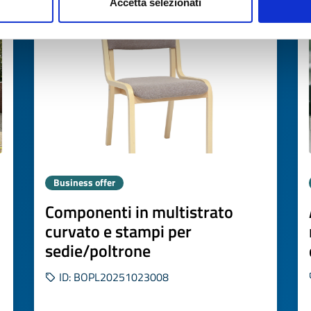
Expires on
13 novembre 2026
Accetta selezionati
Business offer
Componenti in multistrato
curvato e stampi per
sedie/poltrone
ID: BOPL20251023008