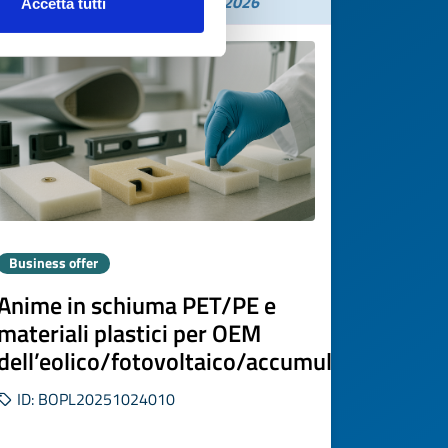
Expires on
10 novembre 2026
Accetta tutti
Business offer
Anime in schiuma PET/PE e
materiali plastici per OEM
dell’eolico/fotovoltaico/accumulo
ID: BOPL20251024010