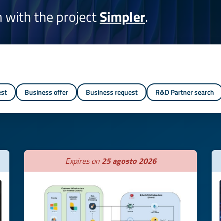
on with the project
Simpler
.
est
Business offer
Business request
R&D Partner search
Expires on
25 agosto 2026