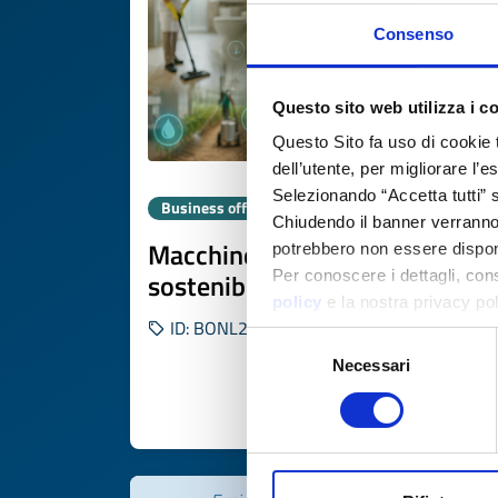
Consenso
Questo sito web utilizza i c
Questo Sito fa uso di cookie 
dell’utente, per migliorare l’
Selezionando “Accetta tutti” s
Business offer
Chiudendo il banner verranno u
Macchine a ozono per pulizia
potrebbero non essere disponi
sostenibile
Per conoscere i dettagli, con
policy
e la nostra privacy po
ID: BONL20250804004
Selezione
Necessari
del
consenso
DISCOVER MORE 