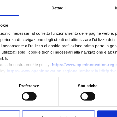
Dettagli
ookie
tecnici necessari al corretto funzionamento delle pagine web e, 
esperienza di navigazione degli utenti ed ottimizzare l’utilizzo dei
i acconsente all’utilizzo di cookie profilazione prima parte in gene
Business request
tilizzati solo i cookie tecnici necessari alla navigazione e alcun
Accesso al mercato medtech
bili.
nei Paesi Bassi
sulta la nostra cookie policy.
https://www.openinnovation.region
licy
https://www.openinnovation.regione.lombardia.it/it/priva
ID: BONL20250922007
Preferenze
Statistiche
→
DISCOVER MORE →