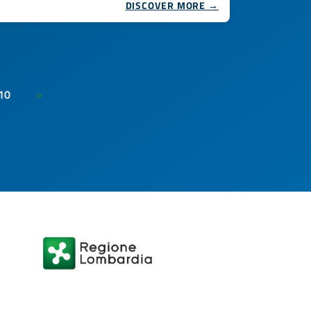
DISCOVER MORE →
10
»