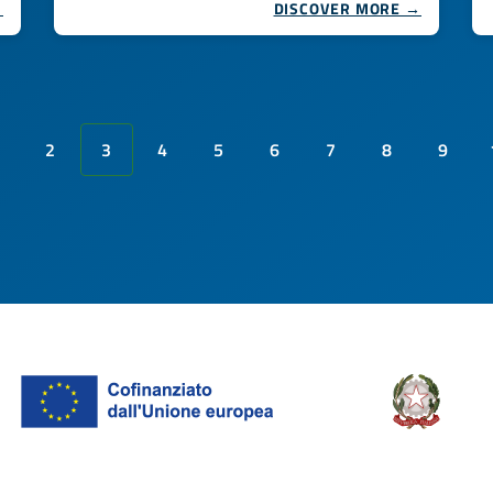
→
DISCOVER MORE →
2
3
4
5
6
7
8
9