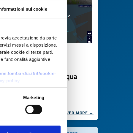
Informazioni sui cookie
previa accettazione da parte
 servizi messi a disposizione.
rale cookie di terze parti.
Business offer
e funzionalità aggiuntive
Sistemi di navigazione
autonoma per vie d'acqua
e.lombardia.it/it/cookie-
cy-policy
interne
ID: BONL20251105017
Marketing
DISCOVER MORE →