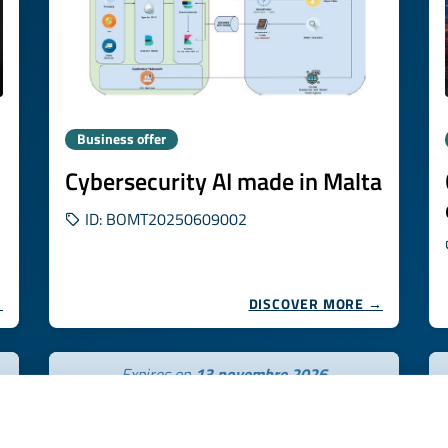
Business offer
Cybersecurity AI made in Malta
ID: BOMT20250609002
→
DISCOVER MORE →
Expires on
13 novembre 2026