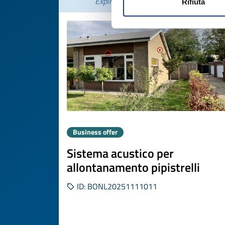
Expires on
21 novembre 2026
Rifiuta
Business offer
Sistema acustico per
allontanamento pipistrelli
ID: BONL20251111011