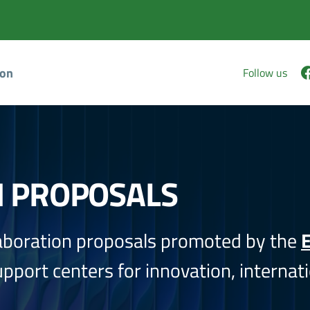
ion
Follow us
N PROPOSALS
aboration proposals promoted by the
E
port centers for innovation, internati