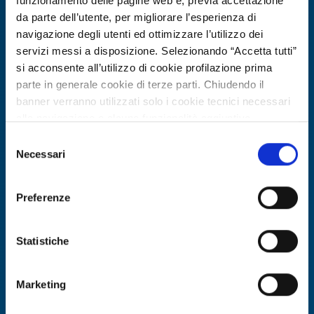
funzionamento delle pagine web e, previa accettazione
da parte dell’utente, per migliorare l’esperienza di
navigazione degli utenti ed ottimizzare l’utilizzo dei
servizi messi a disposizione. Selezionando “Accetta tutti”
si acconsente all’utilizzo di cookie profilazione prima
parte in generale cookie di terze parti. Chiudendo il
banner verranno utilizzati solo i cookie tecnici necessari
alla navigazione e alcune funzionalità aggiuntive
potrebbero non essere disponibili.
Selezione
Per conoscere i dettagli, consulta la nostra cookie policy.
Necessari
Business request
del
https://www.openinnovation.regione.lombardia.it/it/co
consenso
Azienda maltese cerca partner per
okie-policy
e la nostra privacy policy
soluzione di mobilità intelligente
Preferenze
https://www.openinnovation.regione.lombardia.it/it/pr
basata su telecamere
ivacy-policy
Statistiche
ID: BRMT20260504027
Marketing
DISCOVER MORE →