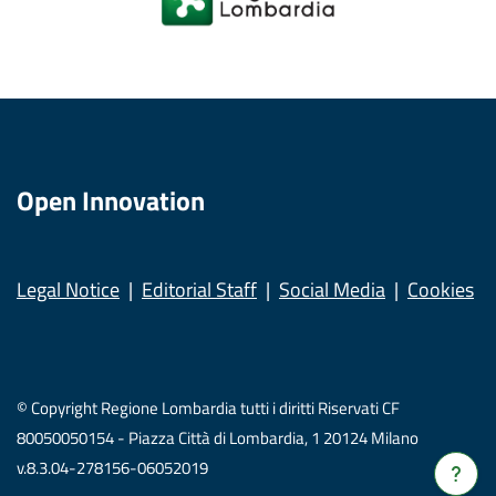
Open Innovation
Legal Notice
Editorial Staff
Social Media
Cookies
© Copyright Regione Lombardia tutti i diritti Riservati CF
80050050154 - Piazza Città di Lombardia, 1 20124 Milano
v.8.3.04-278156-06052019
Verrà