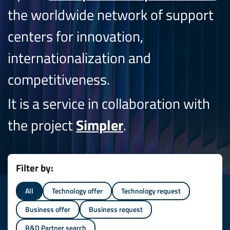
the worldwide network of support
centers for innovation,
internationalization and
competitiveness.
It is a service in collaboration with
the project
Simpler
.
Filter by:
All
Technology offer
Technology request
Business offer
Business request
R&D Partner search