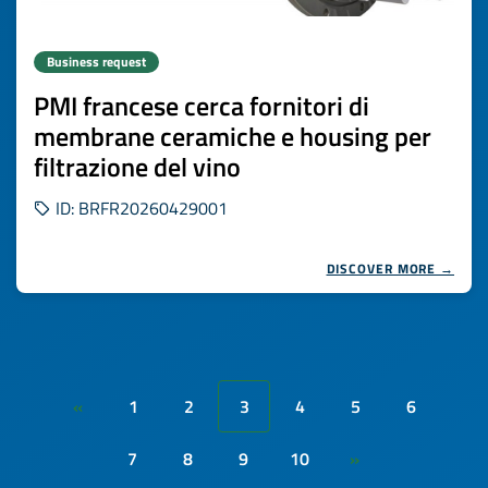
Business request
PMI francese cerca fornitori di
membrane ceramiche e housing per
filtrazione del vino
ID: BRFR20260429001
DISCOVER MORE →
1
2
3
4
5
6
«
7
8
9
10
»