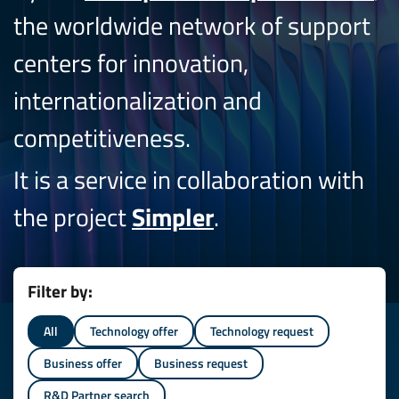
the worldwide network of support
centers for innovation,
internationalization and
competitiveness.
It is a service in collaboration with
the project
Simpler
.
Filter by:
All
Technology offer
Technology request
Business offer
Business request
R&D Partner search