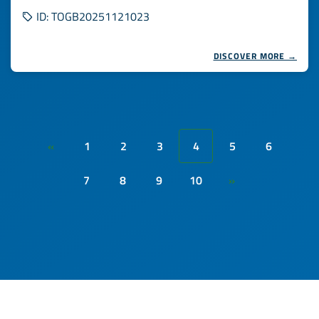
ID: TOGB20251121023
DISCOVER MORE →
1
2
3
4
5
6
«
7
8
9
10
»