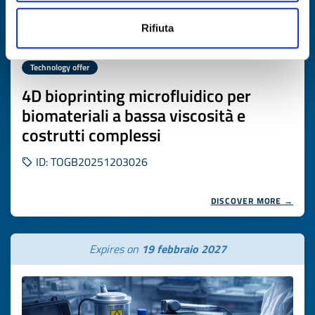
Rifiuta
Technology offer
4D bioprinting microfluidico per
biomateriali a bassa viscosità e
costrutti complessi
ID: TOGB20251203026
DISCOVER MORE →
Expires on
19 febbraio 2027