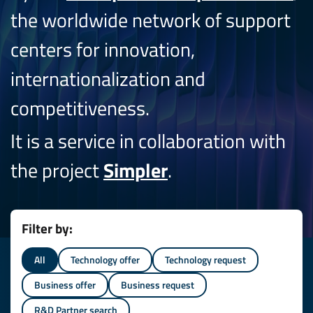
the worldwide network of support
centers for innovation,
internationalization and
competitiveness.
It is a service in collaboration with
the project
Simpler
.
Filter by:
All
Technology offer
Technology request
Business offer
Business request
R&D Partner search