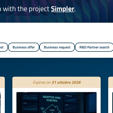
on with the project
Simpler
.
est
Business offer
Business request
R&D Partner search
Expires on
31 ottobre 2026