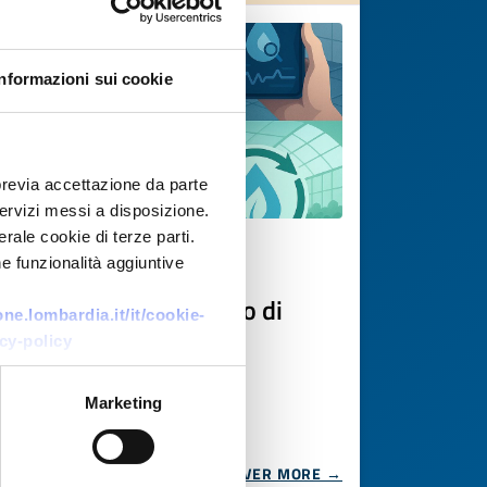
Informazioni sui cookie
previa accettazione da parte
 servizi messi a disposizione.
rale cookie di terze parti.
Technology offer
e funzionalità aggiuntive
Monitoraggio avanzato di
e.lombardia.it/it/cookie-
perdite idriche
cy-policy
ID: TOGB20250822013
Marketing
DISCOVER MORE →