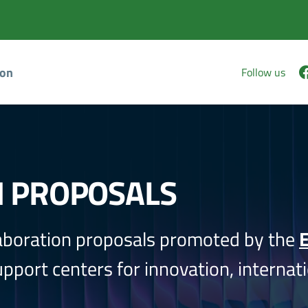
ion
Follow us
N PROPOSALS
aboration proposals promoted by the
E
port centers for innovation, internati