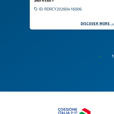
ID: RDRCY20260416006
DISCOVER MORE 
1
«