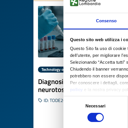
Consenso
Questo sito web utilizza i c
Questo Sito fa uso di cookie 
dell’utente, per migliorare l’
Selezionando “Accetta tutti” s
Technology offer
Chiudendo il banner verranno u
potrebbero non essere disponi
Diagnosi e terapia di
Per conoscere i dettagli, con
neurotossicità da CAR-T
policy
e la nostra privacy po
Selezione
ID: TODE20250822011
Necessari
del
consenso
DISCOVER MORE 