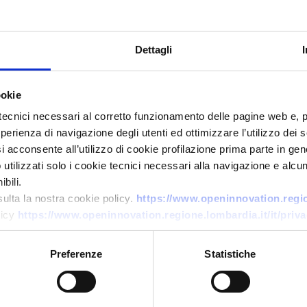
Dettagli
ookie
tecnici necessari al corretto funzionamento delle pagine web e, 
esperienza di navigazione degli utenti ed ottimizzare l’utilizzo dei
i acconsente all’utilizzo di cookie profilazione prima parte in gene
Technology offer
tilizzati solo i cookie tecnici necessari alla navigazione e alcun
bili.
Integrazione e rifornimento H2
sulta la nostra cookie policy.
https://www.openinnovation.region
modulari per mobilità,
licy
https://www.openinnovation.regione.lombardia.it/it/priva
logistica e industria
Preferenze
Statistiche
ID: TOES20251022012
→
DISCOVER MORE →