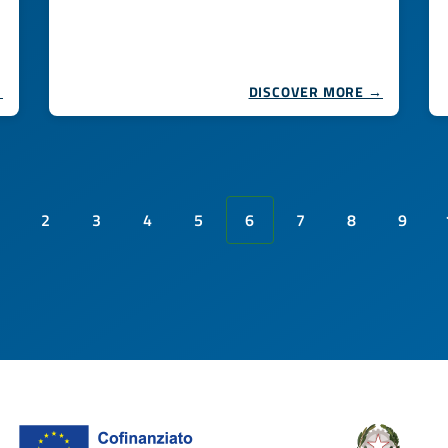
→
DISCOVER MORE →
2
3
4
5
6
7
8
9