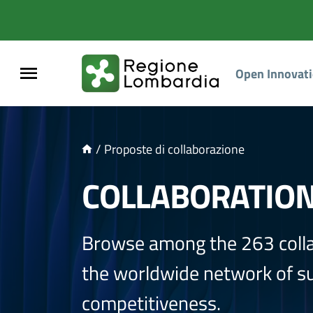
NTENUTO PRINCIPALE
Open Innovat
/
Proposte di collaborazione
COLLABORATIO
Browse among the 263 coll
the worldwide network of sup
competitiveness.