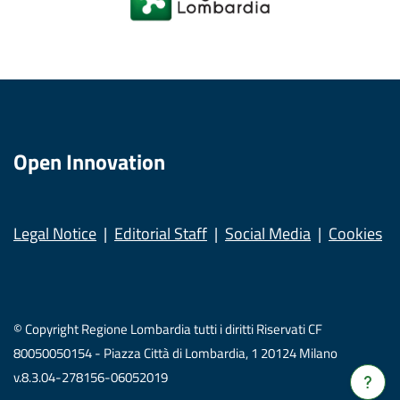
Open Innovation
Legal Notice
Editorial Staff
Social Media
Cookies
© Copyright Regione Lombardia tutti i diritti Riservati CF
80050050154 - Piazza Città di Lombardia, 1 20124 Milano
v.8.3.04-278156-06052019
Verrà