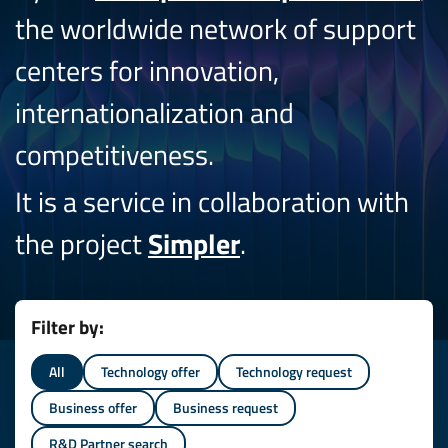
the worldwide network of support
centers for innovation,
internationalization and
competitiveness.
It is a service in collaboration with
the project
Simpler
.
Filter by:
All
Technology offer
Technology request
Business offer
Business request
R&D Partner search