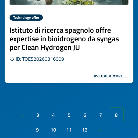
Technology offer
Istituto di ricerca spagnolo offre
expertise in bioidrogeno da syngas
per Clean Hydrogen JU
ID: TOES20260316009
DISCOVER MORE →
3
4
5
6
7
8
«
9
10
11
12
»