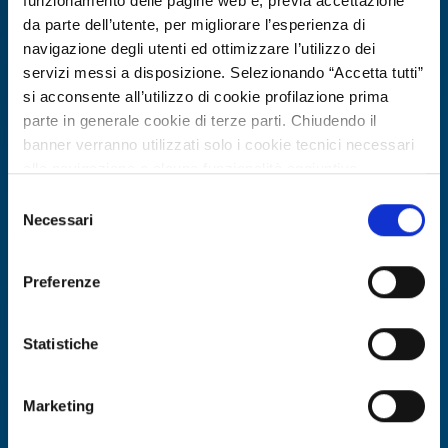
funzionamento delle pagine web e, previa accettazione
da parte dell’utente, per migliorare l’esperienza di
navigazione degli utenti ed ottimizzare l’utilizzo dei
servizi messi a disposizione. Selezionando “Accetta tutti”
si acconsente all’utilizzo di cookie profilazione prima
parte in generale cookie di terze parti. Chiudendo il
banner verranno utilizzati solo i cookie tecnici necessari
alla navigazione e alcune funzionalità aggiuntive
potrebbero non essere disponibili.
Selezione
Per conoscere i dettagli, consulta la nostra cookie policy.
Necessari
Technology offer
del
https://www.openinnovation.regione.lombardia.it/it/co
consenso
PMI francese produttrice di DPI CBRN
okie-policy
e la nostra privacy policy
e decontaminazione cerca partner
Preferenze
https://www.openinnovation.regione.lombardia.it/it/pr
europei
ivacy-policy
Statistiche
ID: TOFR20260331027
Marketing
DISCOVER MORE →