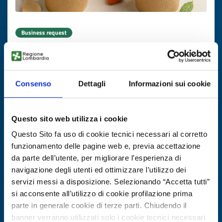
Business request
Cercasi produttore per gelato senza
zuccheri aggiunti
Consenso
Dettagli
Informazioni sui cookie
ID: BRDK20250820002
DISCOVER MORE →
Questo sito web utilizza i cookie
Questo Sito fa uso di cookie tecnici necessari al corretto
Expires on
13 novembre 2026
funzionamento delle pagine web e, previa accettazione
da parte dell’utente, per migliorare l’esperienza di
navigazione degli utenti ed ottimizzare l’utilizzo dei
servizi messi a disposizione. Selezionando “Accetta tutti”
si acconsente all’utilizzo di cookie profilazione prima
parte in generale cookie di terze parti. Chiudendo il
banner verranno utilizzati solo i cookie tecnici necessari