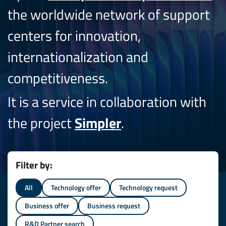
the worldwide network of support
centers for innovation,
internationalization and
competitiveness.
It is a service in collaboration with
the project
Simpler
.
Filter by:
All
Technology offer
Technology request
Business offer
Business request
R&D Partner search