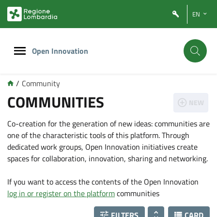
Vai
Vai
EN
al
al
contenuto
footer
principale
Open Innovation
/
Community
COMMUNITIES
NEW
Co-creation for the generation of new ideas: communities are
one of the characteristic tools of this platform. Through
dedicated work groups, Open Innovation initiatives create
spaces for collaboration, innovation, sharing and networking.
If you want to access the contents of the Open Innovation
log in or register on the platform
communities
FILTERS
CARD