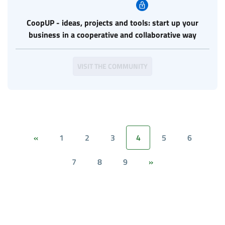
CoopUP - ideas, projects and tools: start up your
business in a cooperative and collaborative way
VISIT THE COMMUNITY
1
2
3
4
5
6
«
7
8
9
»