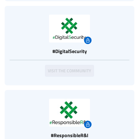
#DigitalSecurity
VISIT THE COMMUNITY
#ResponsibleR&I