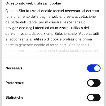
Questo sito web utilizza i cookie
Questo Sito fa uso di cookie tecnici necessari al corretto
VISIT THE COMMUNITY
funzionamento delle pagine web e, previa accettazione
da parte dell’utente, per migliorare l’esperienza di
navigazione degli utenti ed ottimizzare l’utilizzo dei
servizi messi a disposizione. Selezionando “Accetta tutti”
si acconsente all’utilizzo di cookie profilazione prima
parte in generale cookie di terze parti. Chiudendo il
banner verranno utilizzati solo i cookie tecnici necessari
alla navigazione e alcune funzionalità aggiuntive
potrebbero non essere disponibili.
Food Network: accesso al cibo e qualità della vita
Selezione
Per conoscere i dettagli, consulta la nostra cookie policy.
Necessari
del
https://www.openinnovation.regione.lombardia.it/it/co
consenso
VISIT THE COMMUNITY
okie-policy
e la nostra privacy policy
Preferenze
https://www.openinnovation.regione.lombardia.it/it/pr
ivacy-policy
Statistiche