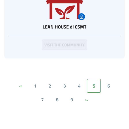
LEAN HOUSE di CSMT
VISIT THE COMMUNITY
1
2
3
4
5
6
«
7
8
9
»