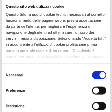
applicazioni Automotive: valutazione dei benefici sulla
Questo sito web utilizza i cookie
qualità dell’Aria
Questo Sito fa uso di cookie tecnici necessari al corretto
funzionamento delle pagine web e, previa accettazione
VISIT THE COMMUNITY
da parte dell’utente, per migliorare l’esperienza di
navigazione degli utenti ed ottimizzare l’utilizzo dei
servizi messi a disposizione. Selezionando “Accetta tutti”
si acconsente all’utilizzo di cookie profilazione prima
parte in generale cookie di terze parti. Chiudendo il
banner verranno utilizzati solo i cookie tecnici necessari
alla navigazione e alcune funzionalità aggiuntive
potrebbero non essere disponibili.
Selezione
Brain Experience: Neuro Tecnologie, Media e Creatività
Per conoscere i dettagli, consulta la nostra cookie policy.
Necessari
del
https://www.openinnovation.regione.lombardia.it/it/co
consenso
okie-policy
e la nostra privacy policy
VISIT THE COMMUNITY
Preferenze
https://www.openinnovation.regione.lombardia.it/it/pr
ivacy-policy
Statistiche