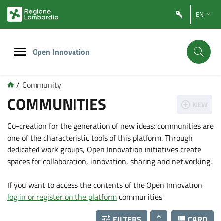
Vai
Vai
EN
al
al
contenuto
footer
principale
Open Innovation
/
Community
COMMUNITIES
NEW
Co-creation for the generation of new ideas: communities are
one of the characteristic tools of this platform. Through
dedicated work groups, Open Innovation initiatives create
spaces for collaboration, innovation, sharing and networking.
If you want to access the contents of the Open Innovation
log in or register on the platform
communities
FILTERS
CARD