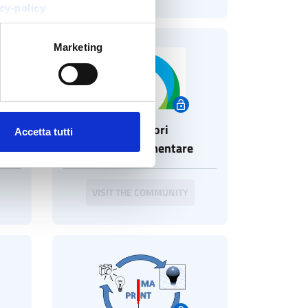
cy-policy
Marketing
and
Innovatori
Accetta tutti
ving
dell'agroalimentare
VISIT THE COMMUNITY