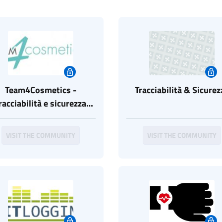
Team4Cosmetics -
Tracciabilità & Sicurez
racciabilità e sicurezza
le aziende del benessere
VISIT THE COMMUNITY
VISIT THE COMMUNITY