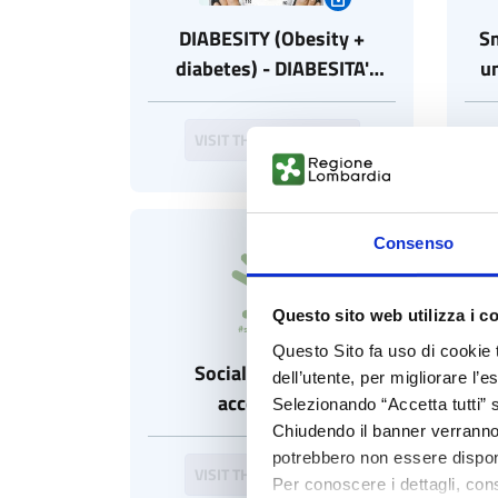
DIABESITY (Obesity +
Sm
diabetes) - DIABESITA'
un
(Obesità + diabete)
VISIT THE COMMUNITY
Consenso
Questo sito web utilizza i c
Questo Sito fa uso di cookie 
Social inclusion &
dell’utente, per migliorare l’
accessibilità
Selezionando “Accetta tutti” s
Chiudendo il banner verranno u
potrebbero non essere disponi
VISIT THE COMMUNITY
Per conoscere i dettagli, con