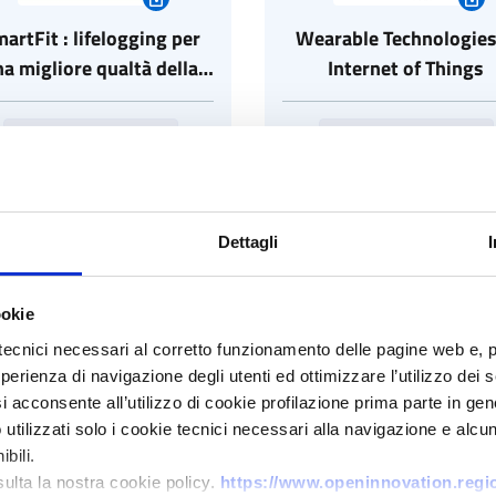
artFit : lifelogging per
Wearable Technologie
a migliore qualtà della
Internet of Things
vita
VISIT THE COMMUNITY
VISIT THE COMMUNITY
Dettagli
ookie
tecnici necessari al corretto funzionamento delle pagine web e, 
Smart living & culture
Smart Healthcare
esperienza di navigazione degli utenti ed ottimizzare l’utilizzo dei
matters
i acconsente all’utilizzo di cookie profilazione prima parte in gene
tilizzati solo i cookie tecnici necessari alla navigazione e alcun
bili.
VISIT THE COMMUNITY
VISIT THE COMMUNITY
sulta la nostra cookie policy.
https://www.openinnovation.region