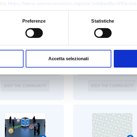
licy
https://www.openinnovation.regione.lombardia.it/it/priva
Preferenze
Statistiche
menti e ingredienti per le
The HUB of Innovation 
Accetta selezionati
società del futuro
Technology for Smart Li
VISIT THE COMMUNITY
VISIT THE COMMUNITY