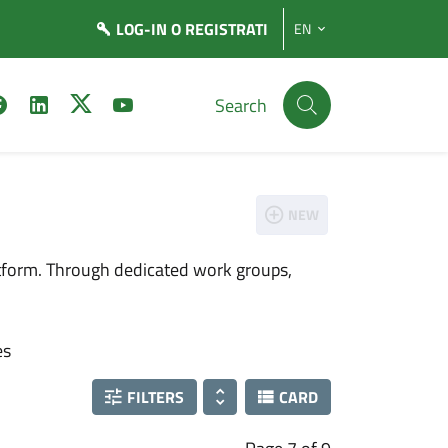
LOG-IN
O REGISTRATI
EN
Search
NEW
latform. Through dedicated work groups,
es
FILTERS
CARD