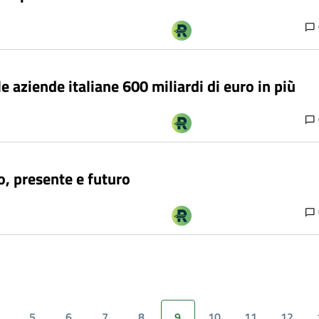
le aziende italiane 600 miliardi di euro in più
o, presente e futuro
5
6
7
8
9
10
11
12