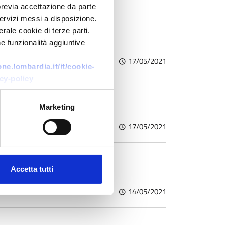
previa accettazione da parte
 servizi messi a disposizione.
rale cookie di terze parti.
e funzionalità aggiuntive
0
1714
17/05/2021
e.lombardia.it/it/cookie-
cy-policy
Marketing
0
1741
17/05/2021
 acque e suolo
Accetta tutti
0
1721
14/05/2021