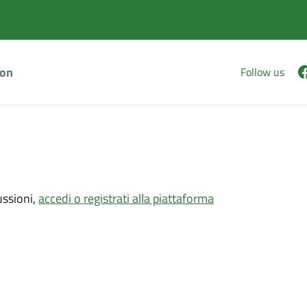
Vai
Vai
al
al
contenuto
footer
principale
ion
Follow us
ussioni,
accedi o registrati alla piattaforma