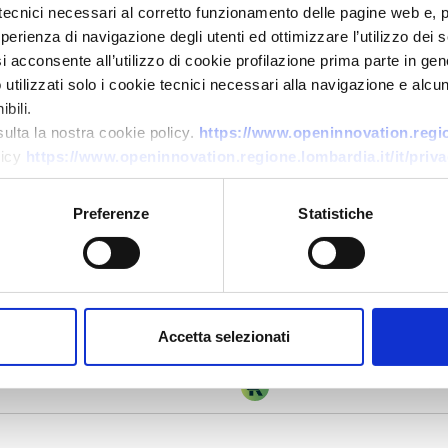
tecnici necessari al corretto funzionamento delle pagine web e, 
esperienza di navigazione degli utenti ed ottimizzare l’utilizzo dei
i acconsente all’utilizzo di cookie profilazione prima parte in gene
a dosi
tilizzati solo i cookie tecnici necessari alla navigazione e alcun
bili.
sulta la nostra cookie policy.
https://www.openinnovation.region
licy
https://www.openinnovation.regione.lombardia.it/it/priva
 e gli effetti di una carbon tax in Italia
Preferenze
Statistiche
a Commissione: azzerare l'inquinamento di aria,
Accetta selezionati