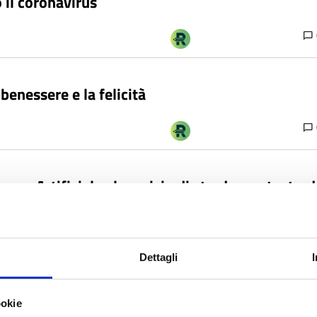
 il coronavirus
 benessere e la felicità
nza Artificiale al servizio di strade e autostrad
Dettagli
consumatori è importante per la ripresa post-C
ookie