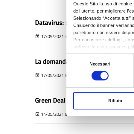
Questo Sito fa uso di cookie 
dell’utente, per migliorare l’
Selezionando “Accetta tutti” s
Datavirus: se potessi avere 500mil
Chiudendo il banner verranno u
potrebbero non essere disponi
17/05/2021 at 13:23
PARTECIPATE
Per conoscere i dettagli, con
policy
e la nostra privacy po
Selezione
La domanda di energia delle famiglie
Necessari
del
consenso
17/05/2021 at 13:19
PARTECIPATE
Green Deal europeo: Obiettivo dell
Rifiuta
14/05/2021 at 17:59
PARTECIPATE