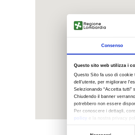
a
r
d
Consenso
i
Questo sito web utilizza i c
a
Questo Sito fa uso di cookie 
dell’utente, per migliorare l’
Selezionando “Accetta tutti” s
2
Chiudendo il banner verranno u
potrebbero non essere disponi
0
Per conoscere i dettagli, con
policy
e la nostra privacy po
3
Selezione