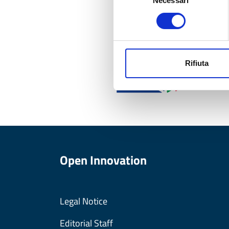
Necessari
del
consenso
0
-
Rifiuta
P
r
o
Open Innovation
g
e
Legal Notice
Editorial Staff