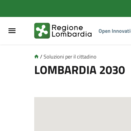
Open Innovat
/
Soluzioni per il cittadino
L
LOMBARDIA 2030
o
m
b