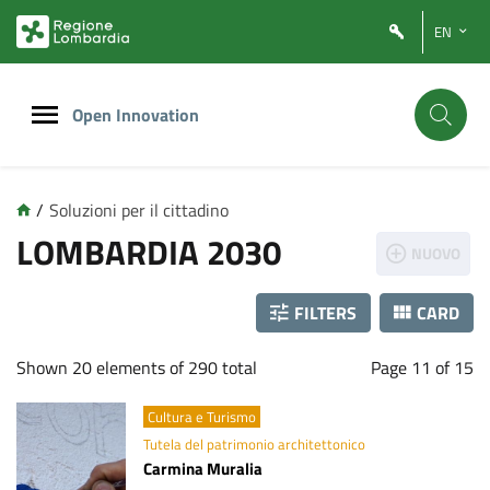
Vai
Vai
EN
al
al
contenuto
footer
principale
Open Innovation
/
Soluzioni per il cittadino
L
LOMBARDIA 2030
NUOVO
o
FILTERS
CARD
m
Shown 20 elements of 290 total
Page 11 of 15
b
a
Cultura e Turismo
Tutela del patrimonio architettonico
r
Carmina Muralia