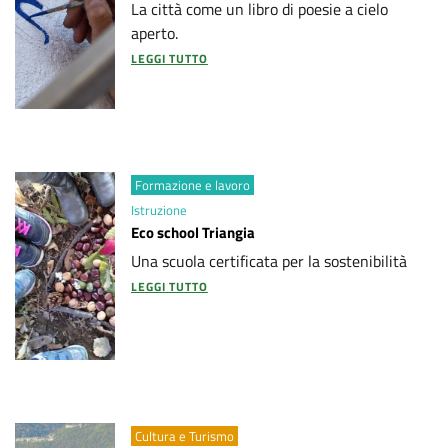
La città come un libro di poesie a cielo
d
aperto.
i
LEGGI TUTTO
a
2
0
Formazione e lavoro
Istruzione
3
Eco school Triangia
0
Una scuola certificata per la sostenibilità
LEGGI TUTTO
-
P
r
o
Cultura e Turismo