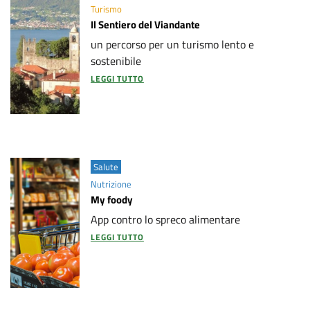
g
Turismo
Il Sentiero del Viandante
e
un percorso per un turismo lento e
sostenibile
t
LEGGI TUTTO
t
i
Salute
Nutrizione
My foody
App contro lo spreco alimentare
LEGGI TUTTO