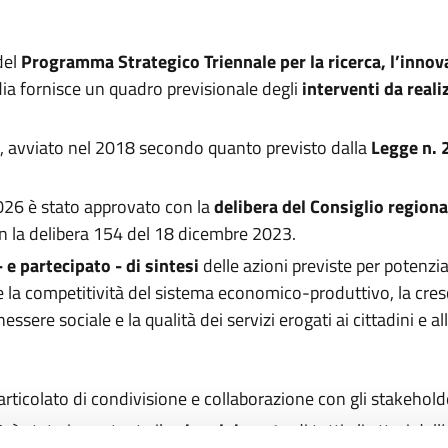
del
Programma Strategico Triennale per la ricerca, l’innov
a fornisce un quadro previsionale degli
interventi da real
a, avviato nel 2018 secondo quanto previsto dalla
Legge n. 
026 è stato approvato con la
delibera del Consiglio region
on la delibera 154 del 18 dicembre 2023.
 e partecipato - di sintesi
delle azioni previste per potenzia
 la competitività del sistema economico-produttivo, la cresc
nessere sociale e la qualità dei servizi erogati ai cittadini e a
rticolato di condivisione e collaborazione con gli stakeholder
6
è stato importante il
coinvolgimento
di tutti gli attori de