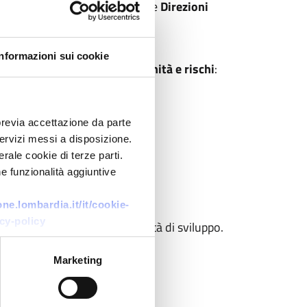
 della Ricerca, nonchè le diverse
Direzioni
R&I dal sistema regionale
.
Informazioni sui cookie
oi articolati per
sfide, opportunità e rischi
:
previa accettazione da parte
 servizi messi a disposizione.
rale cookie di terze parti.
e funzionalità aggiuntive
e.lombardia.it/it/cookie-
cy-policy
è l’individuazione delle priorità di sviluppo.
Marketing