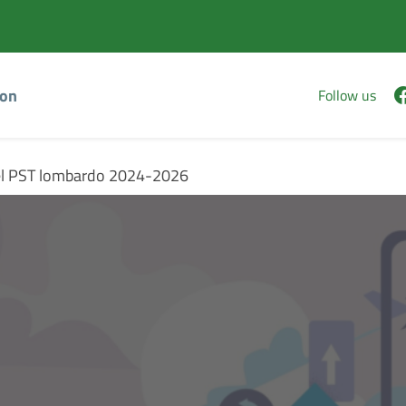
Vai
Vai
al
al
contenuto
footer
principale
ion
Follow us
à del PST lombardo 2024-2026