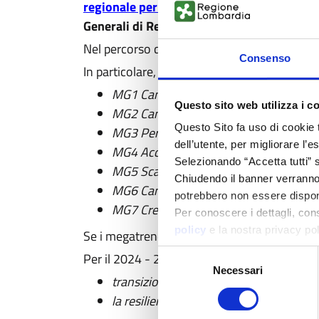
regionale per la Ricerca e l’innovazione
, i
c
Generali
di Regione Lombardia
.
Nel percorso di condivisione e collaborazion
Consenso
In particolare, proprio grazie al contributo d
MG1 Cambiamenti demografici
Questo sito web utilizza i c
MG2 Cambiamenti climatici e ambiental
Questo Sito fa uso di cookie 
MG3 Perdita Biodiversità ed impatto s
dell’utente, per migliorare l’
MG4 Accelerazione dell’evoluzione te
Selezionando “Accetta tutti” s
MG5 Scarsità di risorse e imprevedibil
Chiudendo il banner verranno u
MG6 Cambiamenti geopolitici ed event
potrebbero non essere disponi
MG7 Crescente interconnessione e virtu
Per conoscere i dettagli, con
policy
e la nostra privacy po
Se i megatrend disegnano
il contesto
entro 
Selezione
Per il 2024 - 2026, Regione Lombardia ha s
Necessari
del
transizione verde e digitale
consenso
la resilienza e la capacità di adattam