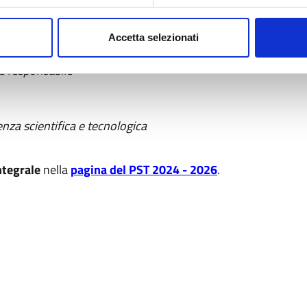
isce poi
i
fattori considerati abilitanti
rispetto all’innovazio
e priorità regionali.
Accetta selezionati
tati aggiornati a 5:
e responsabile
nza scientifica e tecnologica
ntegrale
nella
pagina del PST 2024 - 2026
.