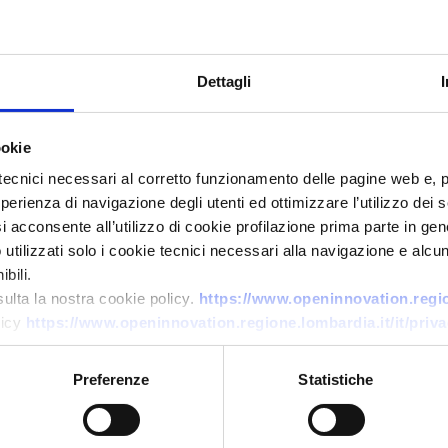
luster tecnologici
, le
associazioni
di categoria e il sistema
e con il sistema regionale si sono rilevate
34 iniziative di 
Dettagli
el Foro sono stati riformulati
i megatrend di innovazione
, p
ookie
i dovuti all’azione dell’uomo
tecnici necessari al corretto funzionamento delle pagine web e, 
istemico
esperienza di navigazione degli utenti ed ottimizzare l’utilizzo dei
cnologica
i acconsente all’utilizzo di cookie profilazione prima parte in gene
ità approvvigionamenti
tilizzati solo i cookie tecnici necessari alla navigazione e alcun
i ad impatto sistemico
bili.
alizzazione delle relazioni.
sulta la nostra cookie policy.
https://www.openinnovation.region
licy
https://www.openinnovation.regione.lombardia.it/it/priva
il quale si inserisce il PST, elemento centrale del documento 
celto
due priorità di azione
:
Preferenze
Statistiche
ento del sistema lombardo
.