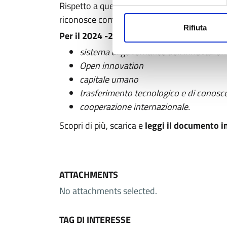
Rispetto a questi obiettivi, il PST approfond
riconosce come rilevanti per l’attuazione dell
Rifiuta
Per il 2024 -2026 i fattori abilitanti sono s
s
istema di governance dell’innovazion
Open innovation
c
apitale umano
t
rasferimento tecnologico e di conosce
c
ooperazione internazionale
.
Scopri di più, scarica e
leggi il documento i
ATTACHMENTS
No attachments selected.
TAG DI INTERESSE