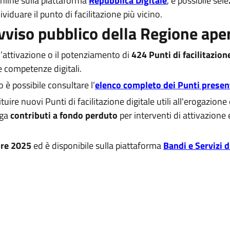
nline sulla piattaforma
Repubblica Digitale
, è possibile sel
ividuare il punto di facilitazione più vicino.
Avviso pubblico della Regione ape
l’attivazione o il potenziamento di
424 Punti di facilitazion
e competenze digitali.
o è possibile consultare l’
elenco completo dei Punti presen
ire nuovi Punti di facilitazione digitale utili all'erogazione di
oga
c
ontributi a fondo perduto
per interventi di attivazione
bre 2025
ed è disponibile sulla piattaforma
Bandi e Servizi 