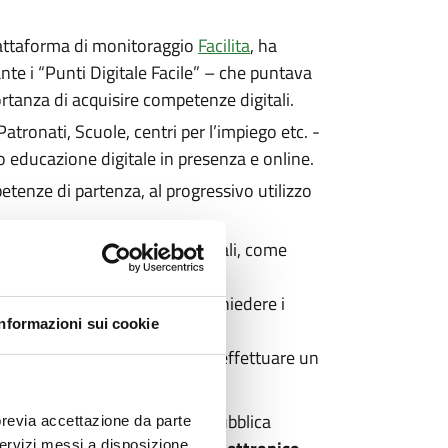
 piattaforma di monitoraggio
Facilita
, ha
te i “Punti Digitale Facile” – che puntava
ortanza di acquisire competenze digitali.
Patronati, Scuole, centri per l’impiego etc. -
e/o educazione digitale in presenza e online.
etenze di partenza, al progressivo utilizzo
, come proteggere i dati personali, come
 Anagrafe e Stato Civile per richiedere i
Informazioni sui cookie
 etc.)
 messaggistica istantanea, come effettuare un
ere ai servizi digitali della Pubblica
previa accettazione da parte
 servizi messi a disposizione.