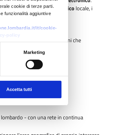
nte, il Fascicolo Sanitario Elettronico
.
rale cookie di terze parti.
amento per il trasporto pubblico
locale, i
e funzionalità aggiuntive
e.lombardia.it/it/cookie-
cy-policy
e le esigenze dei singoli cittadini che
i necessarie.
Marketing
Accetta tutti
llo lombardo - con una rete in continua