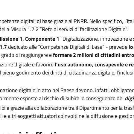
petenze digitali di base grazie al PNRR. Nello specifico, l’Ital
lla Misura 1.7.2 “Rete di servizi di facilitazione Digitale”.
issione 1, Componente 1
“Digitalizzazione, innovazione e 
1.7
dedicato alle “Competenze Digitali di base” - prevede
lo
 in grado di raggiungere e
formare 2 milioni di cittadini entro
azione digitale e favorire
l’uso autonomo, consapevole e re
ieno godimento dei diritti di cittadinanza digitale, l’inclusio
sformazione digitale in atto nel Paese devono, infatti, obblig
ormente esposte al rischio di subire le conseguenze del
digi
ile grazie alla collaborazione tra il Dipartimento per la tra
ali e altri soggetti attuatori coinvolti nella diffusione e gestion