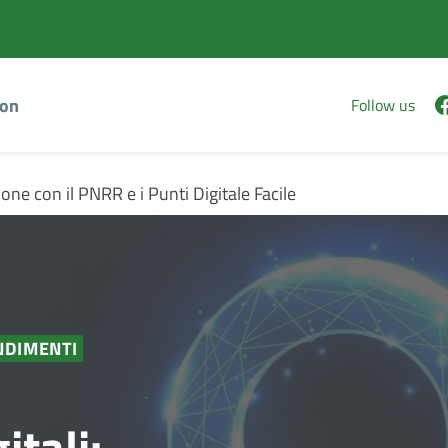
Vai
Vai
al
al
contenuto
footer
principale
ion
Follow us
ione con il PNRR e i Punti Digitale Facile
NDIMENTI
tali: