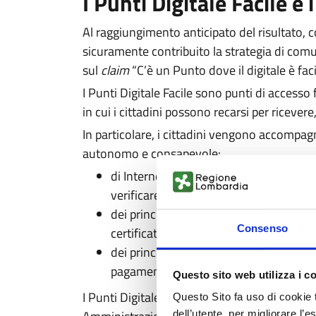
I Punti Digitale Facile e i
Al raggiungimento anticipato del risultato, co
sicuramente contribuito la strategia di comu
sul
claim
“C’è un Punto dove il digitale è fac
I Punti Digitale Facile sono punti di accesso 
in cui i cittadini possono recarsi per ricever
In particolare, i cittadini vengono accompagn
autonomo e consapevole:
di Internet e delle tecnologie digitali 
verificare le fake news etc.)
dei principali servizi digitali pubblici 
Consenso
certificati online, ai servizi sociali, edu
dei principali servizi digitali privati 
pagamento online, come avviare una vid
Questo sito web utilizza i c
I Punti Digitale Facile nascono soprattutto c
Questo Sito fa uso di cookie 
dell’utente, per migliorare l’