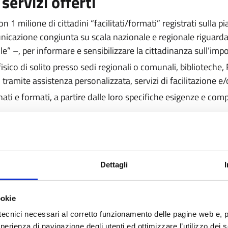
 servizi offerti
n 1 milione di cittadini “facilitati/formati” registrati sulla
nicazione congiunta su scala nazionale e regionale riguardan
ile” –, per informare e sensibilizzare la cittadinanza sull’imp
fisico di solito presso sedi regionali o comunali, biblioteche, 
e, tramite assistenza personalizzata, servizi di facilitazione 
ati e formati, a partire dalle loro specifiche esigenze e comp
(es. si impara come accedere alla rete e utilizzare un browser
disponibili online (es. come attivare lo SPID, come accedere ad
Dettagli
cativi, sanitari, di mobilità e alle piattaforme di partecipazione
(es. come usare la posta elettronica, i social media e le app di
eo-call etc.).
ookie
ome luoghi in cui le persone possono ottenere aiuto per acced
tecnici necessari al corretto funzionamento delle pagine web e, 
esperienza di navigazione degli utenti ed ottimizzare l’utilizzo dei