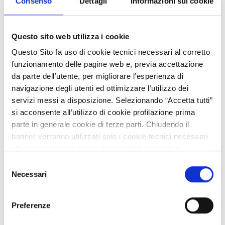
Consenso
Dettagli
Informazioni sui cookie
Sito web di LGCA:
www.chimicaverdelombardia.it
Questo sito web utilizza i cookie
Questo Sito fa uso di cookie tecnici necessari al corretto
ATTACHMENTS
funzionamento delle pagine web e, previa accettazione
No attachments selected.
da parte dell’utente, per migliorare l’esperienza di
navigazione degli utenti ed ottimizzare l’utilizzo dei
TAG DI INTERESSE
servizi messi a disposizione. Selezionando “Accetta tutti”
si acconsente all’utilizzo di cookie profilazione prima
Technologies for managing; monitoring and processing of
parte in generale cookie di terze parti. Chiudendo il
water; air and waste
Sustainable catalytic processes for industrial applications
banner verranno utilizzati solo i cookie tecnici necessari
(sustainable chemistry)
alla navigazione e alcune funzionalità aggiuntive
Creation of bio refineries from no-food biomasses
potrebbero non essere disponibili.
Selezione
Bioeconomy of the future
Per conoscere i dettagli, consulta la nostra cookie policy.
Necessari
del
https://www.openinnovation.regione.lombardia.it/it/co
consenso
okie-policy
e la nostra privacy policy
CONDIVIDI
Preferenze
Liked by
0
users
https://www.openinnovation.regione.lombardia.it/it/pr
ivacy-policy