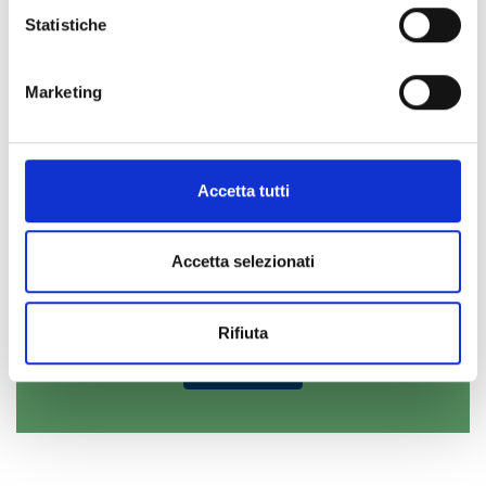
Statistiche
Marketing
Do you want to participate and
Accetta tutti
be updated?
Log in or register to Open
Accetta selezionati
Innovation
Rifiuta
ENTER