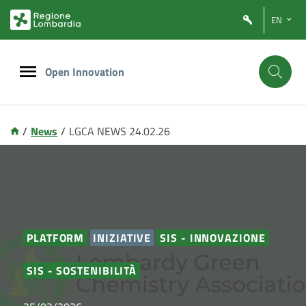
Vai
Vai
EN
al
al
contenuto
footer
principale
Open Innovation
/
News
/
LGCA NEWS 24.02.26
PLATFORM
INIZIATIVE
SIS - INNOVAZIONE
SIS - SOSTENIBILITÀ