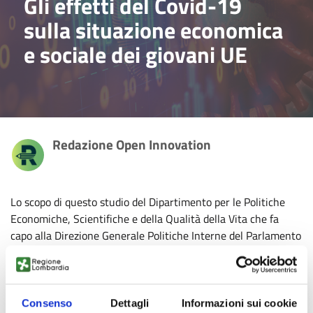
Gli effetti del Covid-19
sulla situazione economica
e sociale dei giovani UE
Redazione Open Innovation
Lo scopo di questo studio del Dipartimento per le Politiche
Economiche, Scientifiche e della Qualità della Vita che fa
capo alla Direzione Generale Politiche Interne del Parlamento
Europeo è di fornire ai membri della Commissione per
l’occupazione e gli affari sociali (EMPL) un’analisi dell’impatto
della crisi COVID-19 sui giovani dell’Uninoe Europea, con
informazioni aggiornate sulla loro situazione economica e
Consenso
Dettagli
Informazioni sui cookie