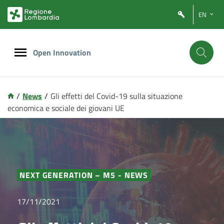
Vai
Vai
EN
al
al
contenuto
footer
principale
Open Innovation
/
News
/
Gli effetti del Covid-19 sulla situazione
economica e sociale dei giovani UE
NEXT GENERATION – M5 - NEWS
17/11/2021