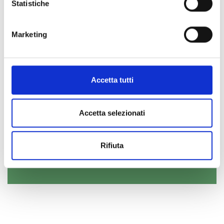
Statistiche
Marketing
Do you want to participate and
Accetta tutti
be updated?
Log in or register to Open
Accetta selezionati
Innovation
Rifiuta
ENTER