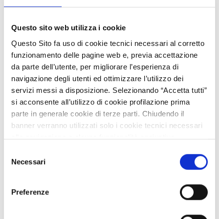
sociale, e particolare attenzione all’occupazione.
Fonte:
Questo sito web utilizza i cookie
https://www.europarl.europa.eu/RegData/etudes/STUD/20
21/662942/IPOL_STU(2021)662942_EN.pdf
Questo Sito fa uso di cookie tecnici necessari al corretto
funzionamento delle pagine web e, previa accettazione
da parte dell’utente, per migliorare l’esperienza di
navigazione degli utenti ed ottimizzare l’utilizzo dei
servizi messi a disposizione. Selezionando “Accetta tutti”
ATTACHMENTS
si acconsente all’utilizzo di cookie profilazione prima
parte in generale cookie di terze parti. Chiudendo il
No attachments selected.
banner verranno utilizzati solo i cookie tecnici necessari
alla navigazione e alcune funzionalità aggiuntive
TAG DI INTERESSE
potrebbero non essere disponibili.
Selezione
There are no areas of interest associated with this content
Per conoscere i dettagli, consulta la nostra cookie policy.
Necessari
del
https://www.openinnovation.regione.lombardia.it/it/co
consenso
okie-policy
e la nostra privacy policy
CONDIVIDI
Liked by
0
users
Preferenze
https://www.openinnovation.regione.lombardia.it/it/pr
ivacy-policy