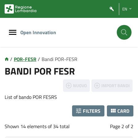
Vai
Vai
EN
al
al
contenuto
footer
principale
Open Innovation
/
POR-FESR
/
Bandi POR-FESR
P
BANDI POR FESR
o
NUOVO
IMPORT BANDI
r
List of bando POR FESRS
f
FILTERS
CARD
e
Shown 14 elements of 34 total
Page 2 of 2
s