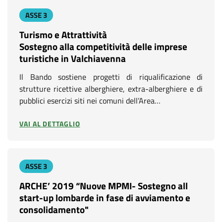
r
ASSE 3
B
Turismo e Attrattività
Sostegno alla competitività delle imprese
a
turistiche in Valchiavenna
n
Il Bando sostiene progetti di riqualificazione di
d
strutture ricettive alberghiere, extra-alberghiere e di
pubblici esercizi siti nei comuni dell’Area…
o
VAI AL DETTAGLIO
ASSE 3
ARCHE’ 2019 “Nuove MPMI- Sostegno all
start-up lombarde in fase di avviamento e
consolidamento"