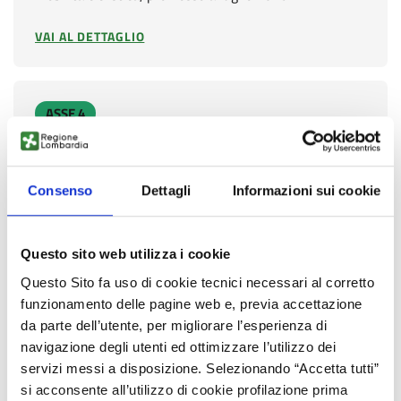
VAI AL DETTAGLIO
ASSE 4
Fondo Regionale per Efficienza Energetica -
FREE
Consenso
Dettagli
Informazioni sui cookie
Il bando sostiene l’efficientamento energetico del
patrimonio edilizio pubblico, attraverso
un’agevolazione composta da una quota
Questo sito web utilizza i cookie
di contributo…
Questo Sito fa uso di cookie tecnici necessari al corretto
funzionamento delle pagine web e, previa accettazione
VAI AL DETTAGLIO
da parte dell’utente, per migliorare l’esperienza di
navigazione degli utenti ed ottimizzare l’utilizzo dei
servizi messi a disposizione. Selezionando “Accetta tutti”
ASSE 5
si acconsente all’utilizzo di cookie profilazione prima