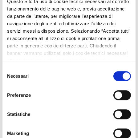
Questo Sito fa uso di cookie tecnici necessari al corretto
AI2 - Aree Interne Innovazione
funzionamento delle pagine web e, previa accettazione
da parte dell’utente, per migliorare l’esperienza di
1-Rafforzare la ricerca, lo
navigazione degli utenti ed ottimizzare l’utilizzo dei
sviluppo tecnologico e
servizi messi a disposizione. Selezionando “Accetta tutti”
l'innovazione
si acconsente all’utilizzo di cookie profilazione prima
parte in generale cookie di terze parti. Chiudendo il
1b.1.3
banner verranno utilizzati solo i cookie tecnici necessari
alla navigazione e alcune funzionalità aggiuntive
Published
potrebbero non essere disponibili.
Selezione
Per conoscere i dettagli, consulta la nostra cookie policy.
Necessari
del
https://www.openinnovation.regione.lombardia.it/it/co
consenso
okie-policy
e la nostra privacy policy
Preferenze
https://www.openinnovation.regione.lombardia.it/it/pr
Fashiontech - Progetti di
ivacy-policy
Ricerca&Sviluppo per la moda
Statistiche
sostenibile
1-Rafforzare la ricerca, lo
Marketing
sviluppo tecnologico e