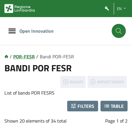
Vai
Vai
EN
al
al
contenuto
footer
principale
Open Innovation
/
POR-FESR
/
Bandi POR-FESR
P
BANDI POR FESR
o
NUOVO
IMPORT BANDI
r
List of bando POR FESRS
f
FILTERS
TABLE
e
Shown 20 elements of 34 total
Page 1 of 2
s