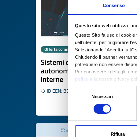
Consenso
Questo sito web utilizza i c
Questo Sito fa uso di cookie 
dell’utente, per migliorare l’
Offerta commerciale
Selezionando “Accetta tutti” s
Chiudendo il banner verranno u
Sistemi di navigazione
potrebbero non essere disponi
autonoma per vie d'acqua
Per conoscere i dettagli, con
interne
policy
e la nostra privacy po
Selezione
ID EEN: BONL20251105017
Necessari
del
consenso
SCOPRI DI PIÙ 
Scade il
20 novembre 2026
Rifiuta