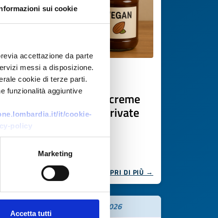
Informazioni sui cookie
previa accettazione da parte
 servizi messi a disposizione.
Offerta commerciale
rale cookie di terze parti.
e funzionalità aggiuntive
Produttore polacco di creme
spalmabili vegan per private
e.lombardia.it/it/cookie-
label
cy-policy
ID EEN: BOPL20251106009
Marketing
SCOPRI DI PIÙ →
Scade il
20 novembre 2026
Accetta tutti