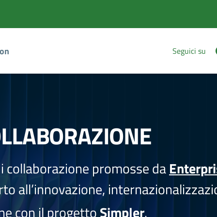
ion
Seguici su
OLLABORAZIONE
i collaborazione promosse da
Enterpr
to all’innovazione, internazionalizzazi
one con il progetto
Simpler
.