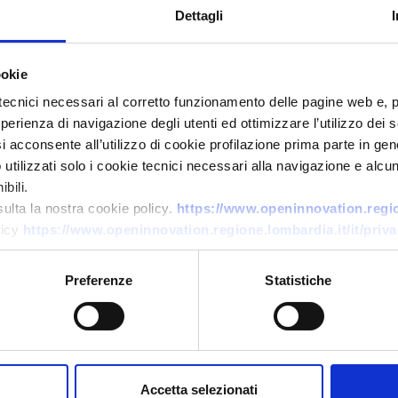
Dettagli
ookie
tecnici necessari al corretto funzionamento delle pagine web e, 
esperienza di navigazione degli utenti ed ottimizzare l’utilizzo dei
Offerta commerciale
i acconsente all’utilizzo di cookie profilazione prima parte in gene
tilizzati solo i cookie tecnici necessari alla navigazione e alcun
Logistica ucraina specializzata
bili.
in carichi eccezionali
sulta la nostra cookie policy.
https://www.openinnovation.region
licy
https://www.openinnovation.regione.lombardia.it/it/priva
ID EEN: BOUA20251031025
Preferenze
Statistiche
→
SCOPRI DI PIÙ →
Scade il
20 novembre 2026
Accetta selezionati