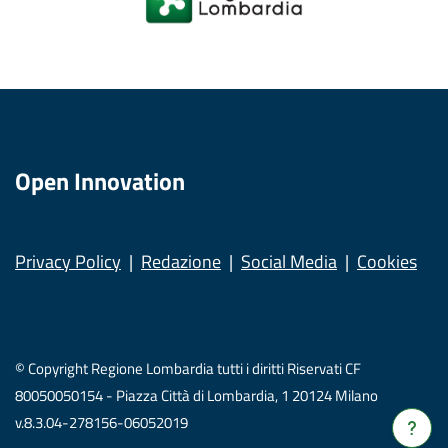
Open Innovation
Privacy Policy
Redazione
Social Media
Cookies
© Copyright Regione Lombardia tutti i diritti Riservati CF
80050050154 - Piazza Città di Lombardia, 1 20124 Milano
v.8.3.04-278156-06052019
Verrà