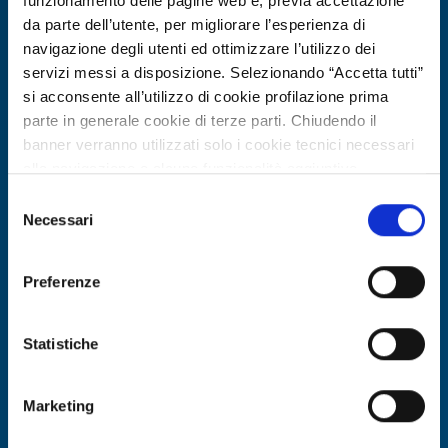
funzionamento delle pagine web e, previa accettazione
da parte dell’utente, per migliorare l’esperienza di
navigazione degli utenti ed ottimizzare l’utilizzo dei
servizi messi a disposizione. Selezionando “Accetta tutti”
si acconsente all’utilizzo di cookie profilazione prima
parte in generale cookie di terze parti. Chiudendo il
banner verranno utilizzati solo i cookie tecnici necessari
alla navigazione e alcune funzionalità aggiuntive
potrebbero non essere disponibili.
Selezione
Per conoscere i dettagli, consulta la nostra cookie policy.
Necessari
Offerta di tecnologia
del
https://www.openinnovation.regione.lombardia.it/it/co
consenso
Azienda francese offre simulazioni
okie-policy
e la nostra privacy policy
molecolari per applicazioni biologiche
Preferenze
https://www.openinnovation.regione.lombardia.it/it/pr
e farmaceutiche
ivacy-policy
Statistiche
ID EEN: TOFR20260702026
Marketing
SCOPRI DI PIÙ →