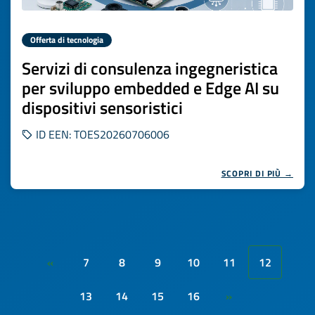
Offerta di tecnologia
Servizi di consulenza ingegneristica
per sviluppo embedded e Edge AI su
dispositivi sensoristici
ID EEN: TOES20260706006
SCOPRI DI PIÙ →
7
8
9
10
11
12
«
13
14
15
16
»