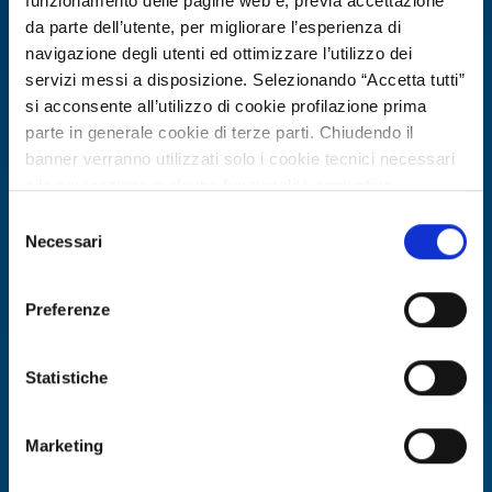
funzionamento delle pagine web e, previa accettazione
da parte dell’utente, per migliorare l’esperienza di
navigazione degli utenti ed ottimizzare l’utilizzo dei
servizi messi a disposizione. Selezionando “Accetta tutti”
si acconsente all’utilizzo di cookie profilazione prima
parte in generale cookie di terze parti. Chiudendo il
banner verranno utilizzati solo i cookie tecnici necessari
alla navigazione e alcune funzionalità aggiuntive
potrebbero non essere disponibili.
Selezione
Per conoscere i dettagli, consulta la nostra cookie policy.
Necessari
Offerta di tecnologia
del
https://www.openinnovation.regione.lombardia.it/it/co
consenso
PMI tedesca cerca partner per
okie-policy
e la nostra privacy policy
sviluppo di sistemi LiDAR su UUV per
Preferenze
https://www.openinnovation.regione.lombardia.it/it/pr
infrastrutture sottomarine
ivacy-policy
Statistiche
ID EEN: TODE20260302010
Marketing
SCOPRI DI PIÙ →