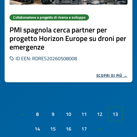
Collaborazione a progetto di ricerca e sviluppo
PMI spagnola cerca partner per
progetto Horizon Europe su droni per
emergenze
ID EEN: RDRES20260508008
SCOPRI DI PIÙ →
8
9
10
11
12
13
«
14
15
16
17
»