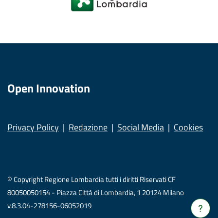
Open Innovation
Privacy Policy
Redazione
Social Media
Cookies
© Copyright Regione Lombardia tutti i diritti Riservati CF
80050050154 - Piazza Città di Lombardia, 1 20124 Milano
v.8.3.04-278156-06052019
Verrà