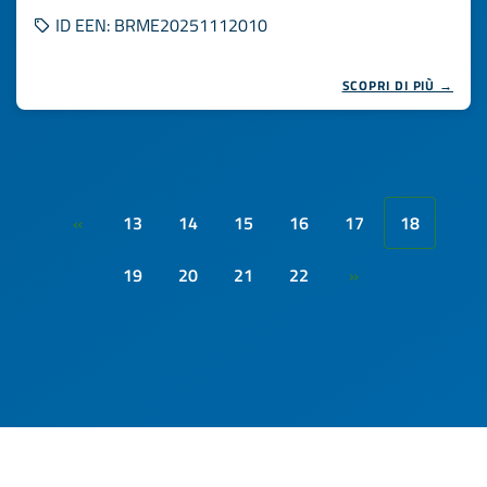
ID EEN: BRME20251112010
SCOPRI DI PIÙ →
13
14
15
16
17
18
«
19
20
21
22
»