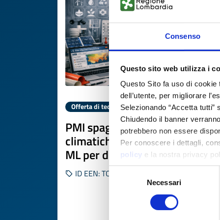
Consenso
Questo sito web utilizza i c
Questo Sito fa uso di cookie 
dell’utente, per migliorare l’
Offerta di tecnologia
Selezionando “Accetta tutti” s
Chiudendo il banner verranno u
PMI spagnola offre proiezioni
potrebbero non essere disponi
climatiche personalizzate con
Per conoscere i dettagli, con
ML per decisioni aziendali
policy
e la nostra privacy po
Selezione
ID EEN: TOES20260506013
Necessari
del
consenso
SCOPRI DI PIÙ 