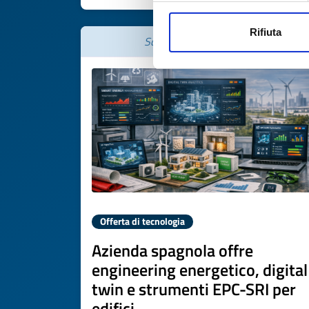
Rifiuta
Scade il
22 giugno 2027
Offerta di tecnologia
Azienda spagnola offre
engineering energetico, digital
twin e strumenti EPC-SRI per
edifici