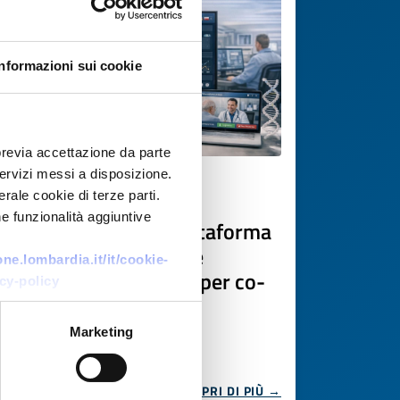
Informazioni sui cookie
previa accettazione da parte
 servizi messi a disposizione.
Offerta di tecnologia
rale cookie di terze parti.
e funzionalità aggiuntive
PMI cipriota offre piattaforma
EHR modulare con IA e
e.lombardia.it/it/cookie-
interoperabilità EHDS per co-
cy-policy
sviluppo
Marketing
ID EEN: TOCY20260416005
SCOPRI DI PIÙ →