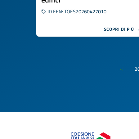
ID EEN: TOES20260427010
SCOPRI DI PIÙ 
2
«