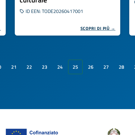
ID EEN: TODE20260417001
→
SCOPRI DI PIÙ →
0
21
22
23
24
25
26
27
28