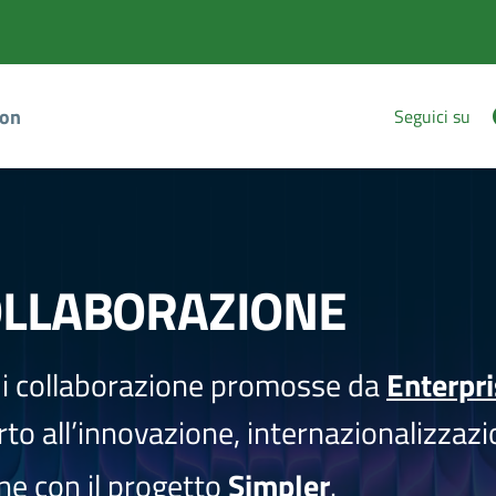
ion
Seguici su
OLLABORAZIONE
i collaborazione promosse da
Enterpr
to all’innovazione, internazionalizzazi
one con il progetto
Simpler
.