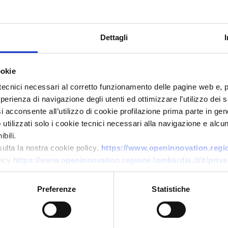
Dettagli
ookie
tecnici necessari al corretto funzionamento delle pagine web e, 
esperienza di navigazione degli utenti ed ottimizzare l’utilizzo dei
Offerta di tecnologia
i acconsente all’utilizzo di cookie profilazione prima parte in gene
tilizzati solo i cookie tecnici necessari alla navigazione e alcun
Università tedesca offre in
bili.
licenza ugello innovativo per
sulta la nostra cookie policy.
https://www.openinnovation.region
navi in condizioni di acque
licy
https://www.openinnovation.regione.lombardia.it/it/priva
basse
Preferenze
Statistiche
ID EEN: TODE20260429005
→
SCOPRI DI PIÙ →