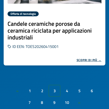
Offerta di tecnologia
Candele ceramiche porose da
ceramica riciclata per applicazioni
industriali
ID EEN: TOES20260415001
SCOPRI DI PIÙ →
1
2
3
4
5
6
«
7
8
9
10
»