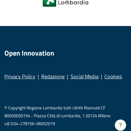
Open Innovation
Privacy Policy
Redazione
Social Media
Cookies
© Copyright Regione Lombardia tutti i diritti Riservati CF
80050050154 - Piazza Città di Lombardia, 1 20124 Milano
v.8.3.04-278156-06052019
Verrà