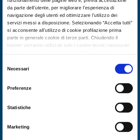
funzionamento delle pagine web e, previa accettazione
da parte dell’utente, per migliorare l’esperienza di
navigazione degli utenti ed ottimizzare l’utilizzo dei
servizi messi a disposizione. Selezionando “Accetta tutti”
si acconsente all’utilizzo di cookie profilazione prima
parte in generale cookie di terze parti. Chiudendo il
banner verranno utilizzati solo i cookie tecnici necessari
alla navigazione e alcune funzionalità aggiuntive
potrebbero non essere disponibili.
Selezione
Per conoscere i dettagli, consulta la nostra cookie policy.
Necessari
Offerta di tecnologia
del
https://www.openinnovation.regione.lombardia.it/it/co
consenso
Piattaforma modulare per
okie-policy
e la nostra privacy policy
digitalizzazione e sostenibilità nei
Preferenze
https://www.openinnovation.regione.lombardia.it/it/pr
processi produttivi
ivacy-policy
Statistiche
ID EEN: TOTR20260624006
Marketing
SCOPRI DI PIÙ →